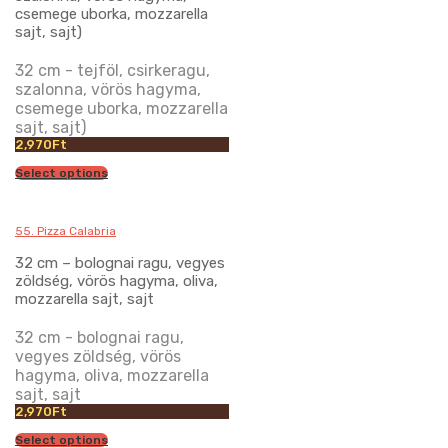
csemege uborka, mozzarella
sajt, sajt)
32 cm - tejföl, csirkeragu,
szalonna, vörös hagyma,
csemege uborka, mozzarella
sajt, sajt)
2,970
Ft
Select options
55. Pizza Calabria
32 cm – bolognai ragu, vegyes
zöldség, vörös hagyma, oliva,
mozzarella sajt, sajt
32 cm - bolognai ragu,
vegyes zöldség, vörös
hagyma, oliva, mozzarella
sajt, sajt
2,970
Ft
Select options