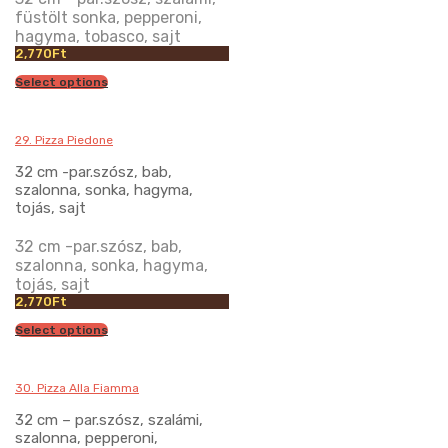
füstölt sonka, pepperoni,
hagyma, tobasco, sajt
2,770
Ft
Select options
29. Pizza Piedone
32 cm -par.szósz, bab,
szalonna, sonka, hagyma,
tojás, sajt
32 cm -par.szósz, bab,
szalonna, sonka, hagyma,
tojás, sajt
2,770
Ft
Select options
30. Pizza Alla Fiamma
32 cm – par.szósz, szalámi,
szalonna, pepperoni,