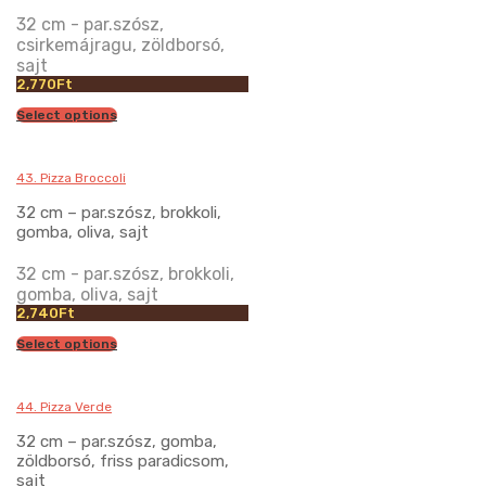
32 cm - par.szósz,
csirkemájragu, zöldborsó,
sajt
2,770
Ft
Select options
43. Pizza Broccoli
32 cm – par.szósz, brokkoli,
gomba, oliva, sajt
32 cm - par.szósz, brokkoli,
gomba, oliva, sajt
2,740
Ft
Select options
44. Pizza Verde
32 cm – par.szósz, gomba,
zöldborsó, friss paradicsom,
sajt