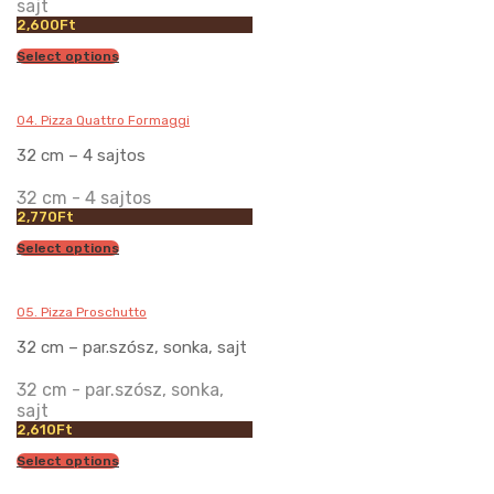
sajt
2,600
Ft
Select options
04. Pizza Quattro Formaggi
32 cm – 4 sajtos
32 cm - 4 sajtos
2,770
Ft
Select options
05. Pizza Proschutto
32 cm – par.szósz, sonka, sajt
32 cm - par.szósz, sonka,
sajt
2,610
Ft
Select options