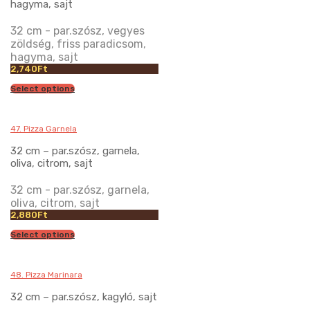
hagyma, sajt
32 cm - par.szósz, vegyes
zöldség, friss paradicsom,
hagyma, sajt
2,740
Ft
Select options
47. Pizza Garnela
32 cm – par.szósz, garnela,
oliva, citrom, sajt
32 cm - par.szósz, garnela,
oliva, citrom, sajt
2,880
Ft
Select options
48. Pizza Marinara
32 cm – par.szósz, kagyló, sajt