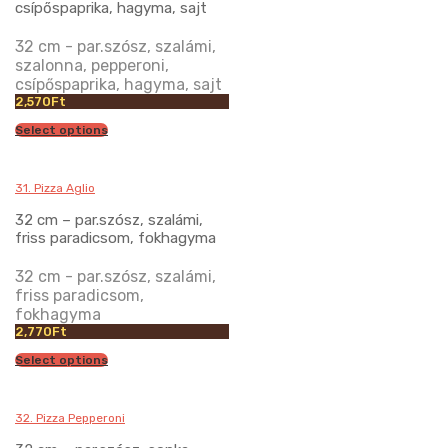
csípőspaprika, hagyma, sajt
32 cm - par.szósz, szalámi,
szalonna, pepperoni,
csípőspaprika, hagyma, sajt
2,570
Ft
Select options
31. Pizza Aglio
32 cm – par.szósz, szalámi,
friss paradicsom, fokhagyma
32 cm - par.szósz, szalámi,
friss paradicsom,
fokhagyma
2,770
Ft
Select options
32. Pizza Pepperoni