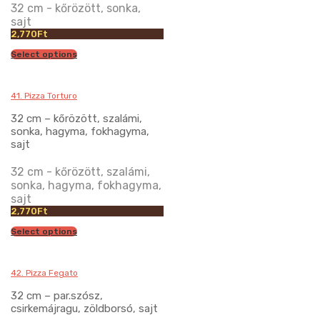
32 cm - kőrözött, sonka,
sajt
2,770
Ft
Select options
41. Pizza Torturo
32 cm – kőrözött, szalámi,
sonka, hagyma, fokhagyma,
sajt
32 cm - kőrözött, szalámi,
sonka, hagyma, fokhagyma,
sajt
2,770
Ft
Select options
42. Pizza Fegato
32 cm – par.szósz,
csirkemájragu, zöldborsó, sajt