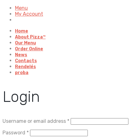
Menu
My Account
Home
About Pizza™
Our Menu
Order Online
News
Contacts
Rendelés
proba
Login
Username or email address
*
Password
*