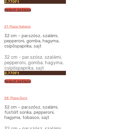
2,770
Ft
Select options
27. Pizza Italiano
32 cm – par.szósz, szalámi,
pepperoni, gomba, hagyma,
csípőspaprika, sajt
32 cm - par.szósz, szalámi,
pepperoni, gomba, hagyma,
csípőspaprika, sajt
2,770
Ft
Select options
28. Pizza Duro
32 cm – par.szósz, szalámi,
füstölt sonka, pepperoni,
hagyma, tobasco, sajt
32 cm - par.szósz, szalámi,