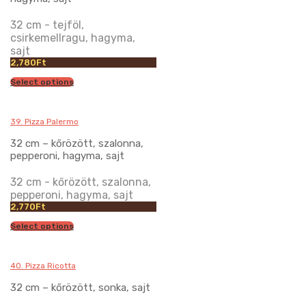
32 cm - tejföl,
csirkemellragu, hagyma,
sajt
2,780
Ft
Select options
39. Pizza Palermo
32 cm – kőrözött, szalonna,
pepperoni, hagyma, sajt
32 cm - kőrözött, szalonna,
pepperoni, hagyma, sajt
2,770
Ft
Select options
40. Pizza Ricotta
32 cm – kőrözött, sonka, sajt