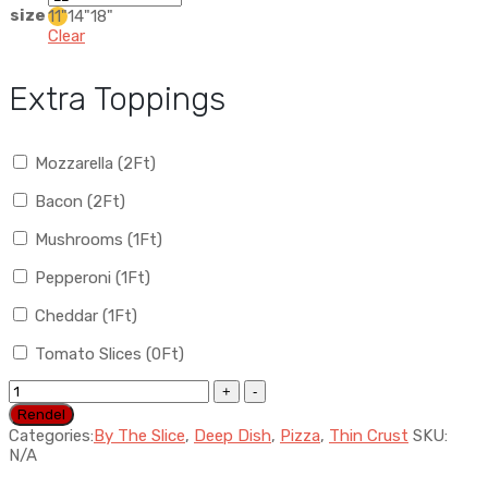
size
11"
14"
18"
Clear
Extra Toppings
Mozzarella (
2
Ft
)
Bacon (
2
Ft
)
Mushrooms (
1
Ft
)
Pepperoni (
1
Ft
)
Cheddar (
1
Ft
)
Tomato Slices (
0
Ft
)
Pizza
Napoletana
Rendel
quantity
Categories:
By The Slice
,
Deep Dish
,
Pizza
,
Thin Crust
SKU:
N/A