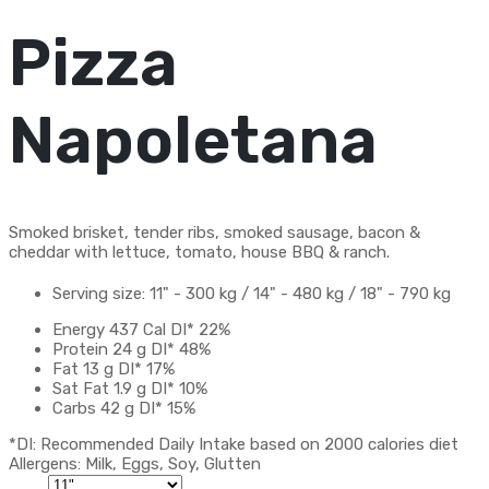
Pizza
Napoletana
Smoked brisket, tender ribs, smoked sausage, bacon &
cheddar with lettuce, tomato, house BBQ & ranch.
Serving size:
11" - 300 kg / 14" - 480 kg / 18" - 790 kg
Energy
437 Cal
DI*
22%
Protein
24 g
DI*
48%
Fat
13 g
DI*
17%
Sat Fat
1.9 g
DI*
10%
Carbs
42 g
DI*
15%
*DI: Recommended Daily Intake based on 2000 calories diet
Allergens: Milk, Eggs, Soy, Glutten