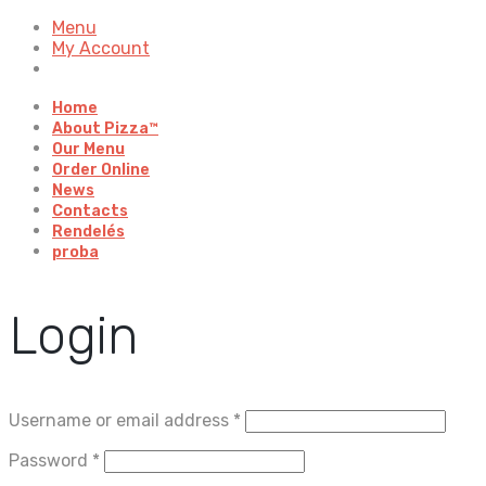
Menu
My Account
Home
About Pizza™
Our Menu
Order Online
News
Contacts
Rendelés
proba
Login
Username or email address
*
Password
*