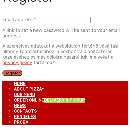
Email address
*
A link to set a new password will be sent to your email
address.
A személyes adatokat a weboldalon történő vásárlási
élmény fenntartásához, a fiókhoz való hozzáférés
kezeléséhez és más célokra használjuk, melyeket a
privacy policy
tartalmaz.
Register
HOME
ABOUT PIZZA™
OUR MENU
ORDER ONLINE
DELIVERY & PICKUP
NEWS
CONTACTS
RENDELÉS
PROBA