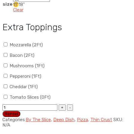
size
11"
18"
Clear
Extra Toppings
Mozzarella (
2
Ft
)
Bacon (
2
Ft
)
Mushrooms (
1
Ft
)
Pepperoni (
1
Ft
)
Cheddar (
1
Ft
)
Tomato Slices (
0
Ft
)
Spinach
Alfredo
Rendel
quantity
Categories:
By The Slice
,
Deep Dish
,
Pizza
,
Thin Crust
SKU:
N/A