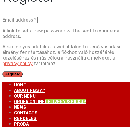
Email address
*
A link to set a new password will be sent to your email
address.
A személyes adatokat a weboldalon történő vásárlási
élmény fenntartásához, a fiókhoz való hozzáférés
kezeléséhez és más célokra használjuk, melyeket a
privacy policy
tartalmaz.
Register
HOME
ABOUT PIZZA™
OUR MENU
ORDER ONLINE
DELIVERY & PICKUP
NEWS
CONTACTS
RENDELÉS
PROBA