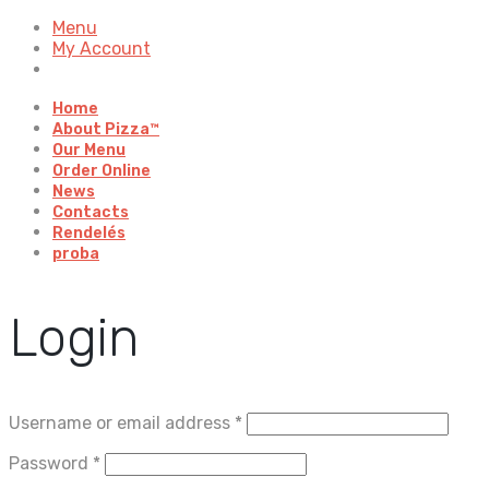
Menu
My Account
Home
About Pizza™
Our Menu
Order Online
News
Contacts
Rendelés
proba
Login
Username or email address
*
Password
*