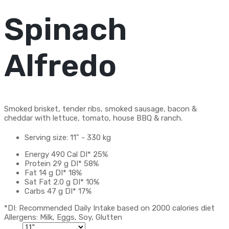
Spinach
Alfredo
Smoked brisket, tender ribs, smoked sausage, bacon &
cheddar with lettuce, tomato, house BBQ & ranch.
Serving size:
11" - 330 kg
Energy
490 Cal
DI*
25%
Protein
29 g
DI*
58%
Fat
14 g
DI*
18%
Sat Fat
2.0 g
DI*
10%
Carbs
47 g
DI*
17%
*DI: Recommended Daily Intake based on 2000 calories diet
Allergens: Milk, Eggs, Soy, Glutten