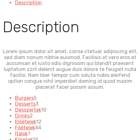
Description
Description
Lorem ipsum dolor sit amet, conse ctetuer adipiscing elit,
sed diam nonum nibhie euismod. Facilisis at vero eros et
accumsan et iusto odio dignissim qui blandit praesent
luptatum zzril delenit augue duis dolore te feugait nulla
facilisi. Nam liber tempor cum soluta nobis eleifend
option congue nihil imperdiet doming id quod mazim
placerat facer possim assum.
5
Burgers
5
products
3
Desserts
3
products
10
Desszertek
10
2
products
Drinks
2
products
12
Előételek
12
44
products
Főételek
44
7
products
Italok
7
products
14
Köretek
14