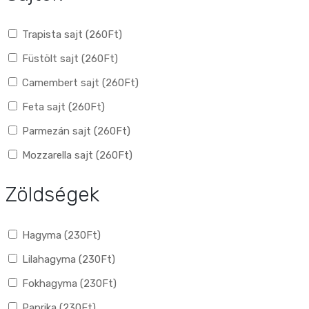
Trapista sajt (
260
Ft
)
Füstölt sajt (
260
Ft
)
Camembert sajt (
260
Ft
)
Feta sajt (
260
Ft
)
Parmezán sajt (
260
Ft
)
Mozzarella sajt (
260
Ft
)
Zöldségek
Hagyma (
230
Ft
)
Lilahagyma (
230
Ft
)
Fokhagyma (
230
Ft
)
Paprika (
230
Ft
)