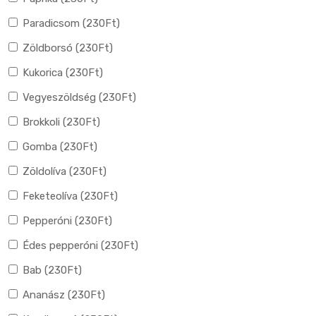
Paradicsom (
230
Ft
)
Zöldborsó (
230
Ft
)
Kukorica (
230
Ft
)
Vegyeszöldség (
230
Ft
)
Brokkoli (
230
Ft
)
Gomba (
230
Ft
)
Zöldolíva (
230
Ft
)
Feketeolíva (
230
Ft
)
Pepperóni (
230
Ft
)
Édes pepperóni (
230
Ft
)
Bab (
230
Ft
)
Ananász (
230
Ft
)