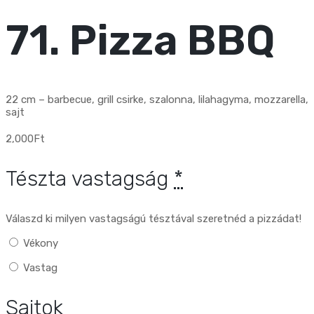
71. Pizza BBQ
22 cm – barbecue, grill csirke, szalonna, lilahagyma, mozzarella,
sajt
2,000
Ft
Tészta vastagság
*
Válaszd ki milyen vastagságú tésztával szeretnéd a pizzádat!
Vékony
Vastag
Sajtok