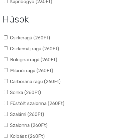
Kapribogyó (
230
Ft
)
Húsok
Csirkeragú (
260
Ft
)
Csirkemáj ragú (
260
Ft
)
Bolognai ragú (
260
Ft
)
Milánói ragú (
260
Ft
)
Carborana ragú (
260
Ft
)
Sonka (
260
Ft
)
Füstölt szalonna (
260
Ft
)
Szalámi (
260
Ft
)
Szalonna (
260
Ft
)
Kolbász (
260
Ft
)