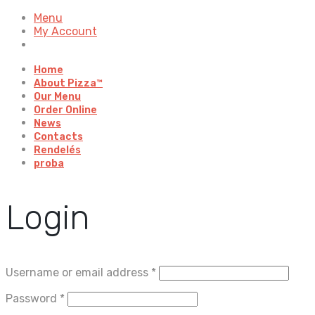
Menu
My Account
Home
About Pizza™
Our Menu
Order Online
News
Contacts
Rendelés
proba
Login
Username or email address
*
Password
*