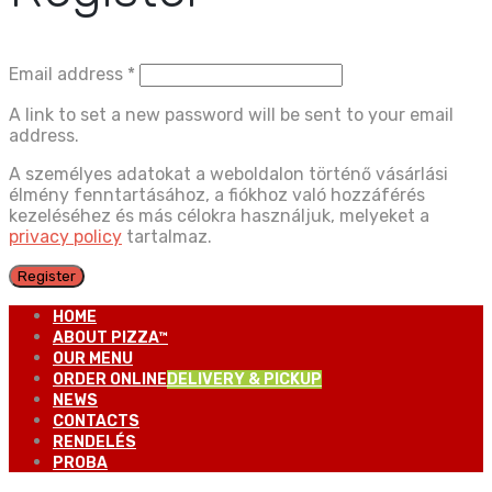
Email address
*
A link to set a new password will be sent to your email
address.
A személyes adatokat a weboldalon történő vásárlási
élmény fenntartásához, a fiókhoz való hozzáférés
kezeléséhez és más célokra használjuk, melyeket a
privacy policy
tartalmaz.
Register
HOME
ABOUT PIZZA™
OUR MENU
ORDER ONLINE
DELIVERY & PICKUP
NEWS
CONTACTS
RENDELÉS
PROBA