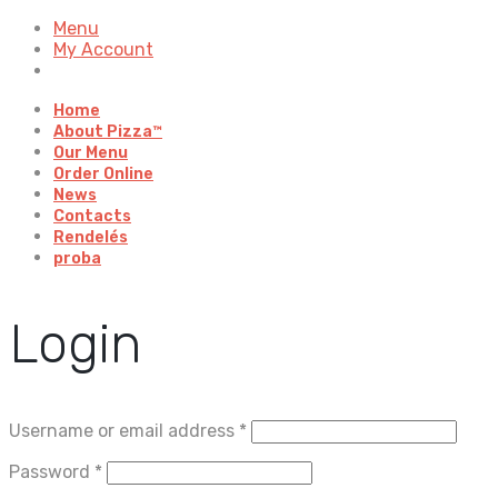
Menu
My Account
Home
About Pizza™
Our Menu
Order Online
News
Contacts
Rendelés
proba
Login
Username or email address
*
Password
*