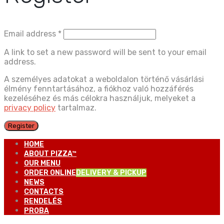
Email address
*
A link to set a new password will be sent to your email
address.
A személyes adatokat a weboldalon történő vásárlási
élmény fenntartásához, a fiókhoz való hozzáférés
kezeléséhez és más célokra használjuk, melyeket a
privacy policy
tartalmaz.
Register
HOME
ABOUT PIZZA™
OUR MENU
ORDER ONLINE
DELIVERY & PICKUP
NEWS
CONTACTS
RENDELÉS
PROBA