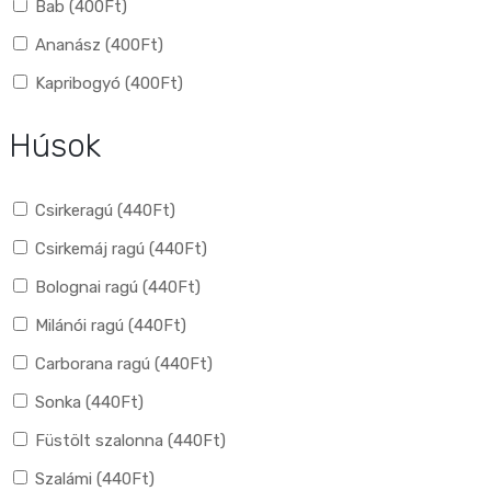
Bab (
400
Ft
)
Ananász (
400
Ft
)
Kapribogyó (
400
Ft
)
Húsok
Csirkeragú (
440
Ft
)
Csirkemáj ragú (
440
Ft
)
Bolognai ragú (
440
Ft
)
Milánói ragú (
440
Ft
)
Carborana ragú (
440
Ft
)
Sonka (
440
Ft
)
Füstölt szalonna (
440
Ft
)
Szalámi (
440
Ft
)