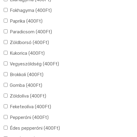
Fokhagyma (
400
Ft
)
Paprika (
400
Ft
)
Paradicsom (
400
Ft
)
Zöldborsó (
400
Ft
)
Kukorica (
400
Ft
)
Vegyeszöldség (
400
Ft
)
Brokkoli (
400
Ft
)
Gomba (
400
Ft
)
Zöldolíva (
400
Ft
)
Feketeolíva (
400
Ft
)
Pepperóni (
400
Ft
)
Édes pepperóni (
400
Ft
)