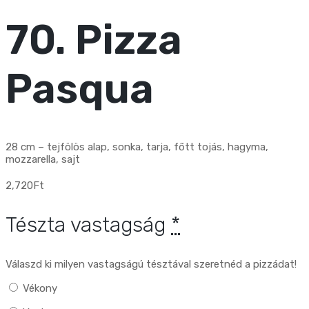
70. Pizza
Pasqua
28 cm – tejfölös alap, sonka, tarja, főtt tojás, hagyma,
mozzarella, sajt
2,720
Ft
Tészta vastagság
*
Válaszd ki milyen vastagságú tésztával szeretnéd a pizzádat!
Vékony