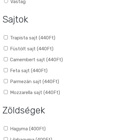
Vastag
Sajtok
Trapista sajt (
440
Ft
)
Füstölt sajt (
440
Ft
)
Camembert sajt (
440
Ft
)
Feta sajt (
440
Ft
)
Parmezán sajt (
440
Ft
)
Mozzarella sajt (
440
Ft
)
Zöldségek
Hagyma (
400
Ft
)
Lilahagyma (
400
Ft
)