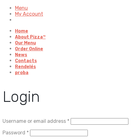
Menu
My Account
Home
About Pizza™
Our Menu
Order Online
News
Contacts
Rendelés
proba
Login
Username or email address
*
Password
*