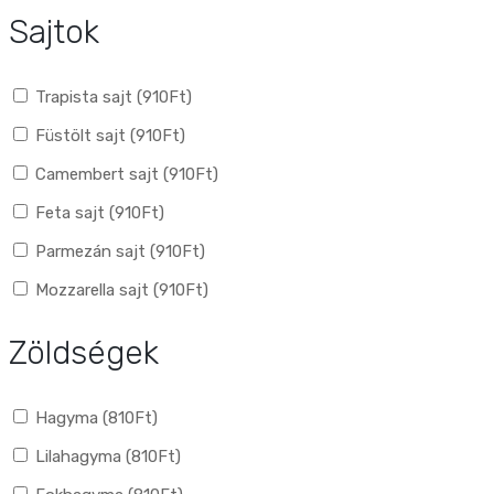
Sajtok
Trapista sajt (
910
Ft
)
Füstölt sajt (
910
Ft
)
Camembert sajt (
910
Ft
)
Feta sajt (
910
Ft
)
Parmezán sajt (
910
Ft
)
Mozzarella sajt (
910
Ft
)
Zöldségek
Hagyma (
810
Ft
)
Lilahagyma (
810
Ft
)