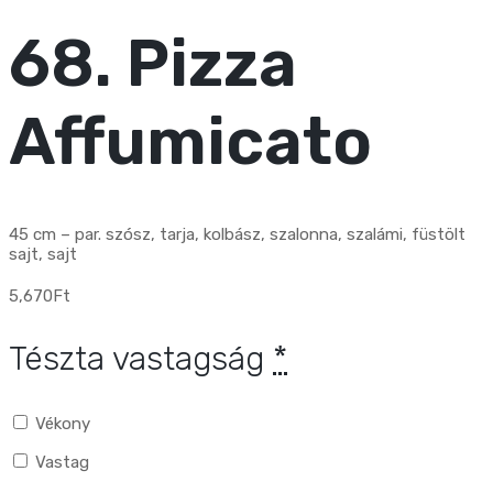
68. Pizza
Affumicato
45 cm – par. szósz, tarja, kolbász, szalonna, szalámi, füstölt
sajt, sajt
5,670
Ft
Tészta vastagság
*
Vékony
Vastag