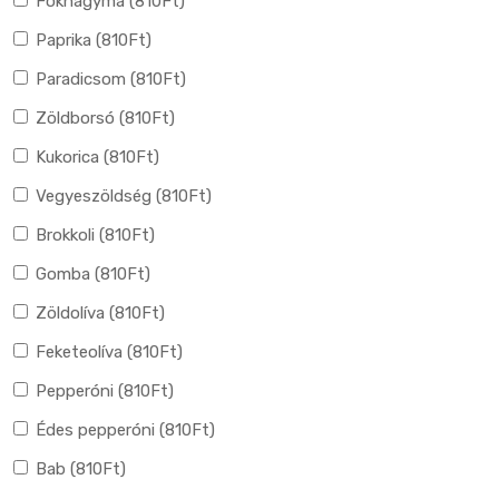
Fokhagyma (
810
Ft
)
Paprika (
810
Ft
)
Paradicsom (
810
Ft
)
Zöldborsó (
810
Ft
)
Kukorica (
810
Ft
)
Vegyeszöldség (
810
Ft
)
Brokkoli (
810
Ft
)
Gomba (
810
Ft
)
Zöldolíva (
810
Ft
)
Feketeolíva (
810
Ft
)
Pepperóni (
810
Ft
)
Édes pepperóni (
810
Ft
)
Bab (
810
Ft
)