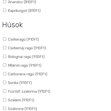
Ananász (
810
Ft
)
Kapribogyó (
810
Ft
)
Húsok
Csirkeragú (
910
Ft
)
Csirkemáj ragú (
910
Ft
)
Bolognai ragú (
910
Ft
)
Milánói ragú (
910
Ft
)
Carborana ragú (
910
Ft
)
Sonka (
910
Ft
)
Füstölt szalonna (
910
Ft
)
Szalámi (
910
Ft
)
Szalonna (
910
Ft
)