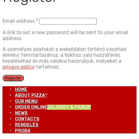
Email address
*
A link to set a new password will be sent to your email
address.
A személyes adatokat a weboldalon történő vásárlási
élmény fenntartásához, a fiókhoz való hozzáférés
kezeléséhez és más célokra használjuk, melyeket a
privacy policy
tartalmaz.
Register
HOME
ABOUT PIZZA™
OUR MENU
ORDER ONLINE
DELIVERY & PICKUP
NEWS
CONTACTS
RENDELÉS
PROBA