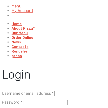
Menu
My Account
Home
About Pizza™
Our Menu
Order Online
News
Contacts
Rendelés
proba
Login
Username or email address
*
Password
*