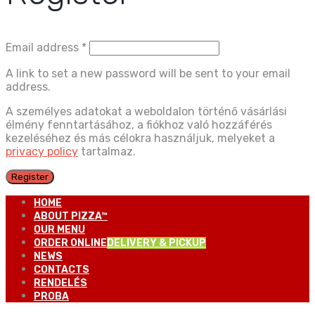
Email address
*
A link to set a new password will be sent to your email
address.
A személyes adatokat a weboldalon történő vásárlási
élmény fenntartásához, a fiókhoz való hozzáférés
kezeléséhez és más célokra használjuk, melyeket a
privacy policy
tartalmaz.
Register
HOME
ABOUT PIZZA™
OUR MENU
ORDER ONLINE
DELIVERY & PICKUP
NEWS
CONTACTS
RENDELÉS
PROBA