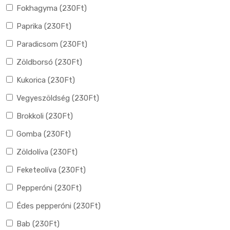
Fokhagyma (
230
Ft
)
Paprika (
230
Ft
)
Paradicsom (
230
Ft
)
Zöldborsó (
230
Ft
)
Kukorica (
230
Ft
)
Vegyeszöldség (
230
Ft
)
Brokkoli (
230
Ft
)
Gomba (
230
Ft
)
Zöldolíva (
230
Ft
)
Feketeolíva (
230
Ft
)
Pepperóni (
230
Ft
)
Édes pepperóni (
230
Ft
)
Bab (
230
Ft
)