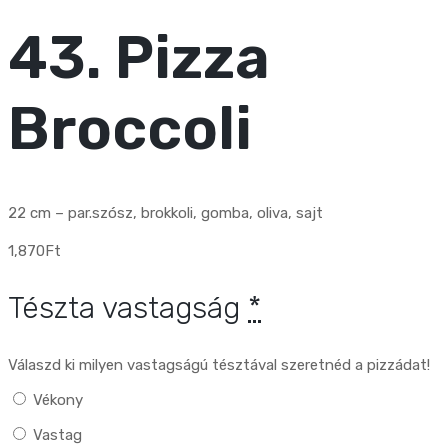
43. Pizza
Broccoli
22 cm – par.szósz, brokkoli, gomba, oliva, sajt
1,870
Ft
Tészta vastagság
*
Válaszd ki milyen vastagságú tésztával szeretnéd a pizzádat!
Vékony
Vastag