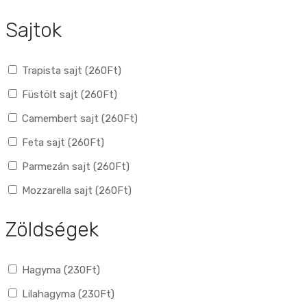
Sajtok
Trapista sajt (
260
Ft
)
Füstölt sajt (
260
Ft
)
Camembert sajt (
260
Ft
)
Feta sajt (
260
Ft
)
Parmezán sajt (
260
Ft
)
Mozzarella sajt (
260
Ft
)
Zöldségek
Hagyma (
230
Ft
)
Lilahagyma (
230
Ft
)