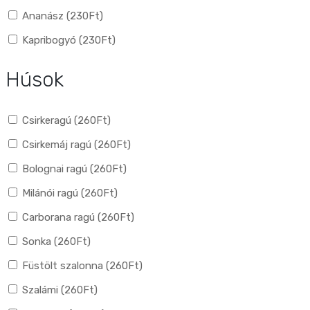
Ananász (
230
Ft
)
Kapribogyó (
230
Ft
)
Húsok
Csirkeragú (
260
Ft
)
Csirkemáj ragú (
260
Ft
)
Bolognai ragú (
260
Ft
)
Milánói ragú (
260
Ft
)
Carborana ragú (
260
Ft
)
Sonka (
260
Ft
)
Füstölt szalonna (
260
Ft
)
Szalámi (
260
Ft
)