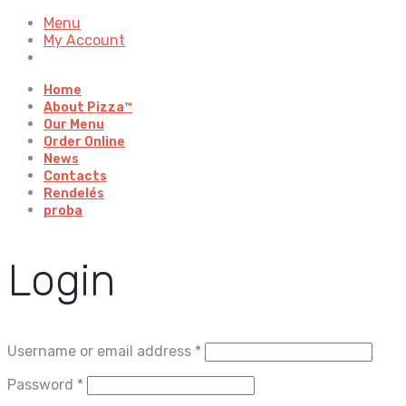
Menu
My Account
Home
About Pizza™
Our Menu
Order Online
News
Contacts
Rendelés
proba
Login
Username or email address
*
Password
*