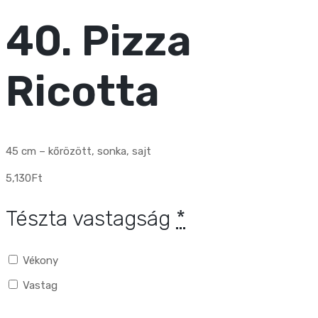
40. Pizza
Ricotta
45 cm – kőrözött, sonka, sajt
5,130
Ft
Tészta vastagság
*
Vékony
Vastag