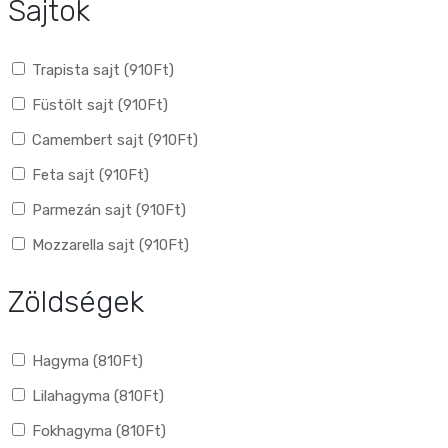
Sajtok
Trapista sajt (
910
Ft
)
Füstölt sajt (
910
Ft
)
Camembert sajt (
910
Ft
)
Feta sajt (
910
Ft
)
Parmezán sajt (
910
Ft
)
Mozzarella sajt (
910
Ft
)
Zöldségek
Hagyma (
810
Ft
)
Lilahagyma (
810
Ft
)
Fokhagyma (
810
Ft
)