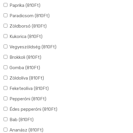
Paprika (
810
Ft
)
Paradicsom (
810
Ft
)
Zöldborsó (
810
Ft
)
Kukorica (
810
Ft
)
Vegyeszöldség (
810
Ft
)
Brokkoli (
810
Ft
)
Gomba (
810
Ft
)
Zöldolíva (
810
Ft
)
Feketeolíva (
810
Ft
)
Pepperóni (
810
Ft
)
Édes pepperóni (
810
Ft
)
Bab (
810
Ft
)
Ananász (
810
Ft
)