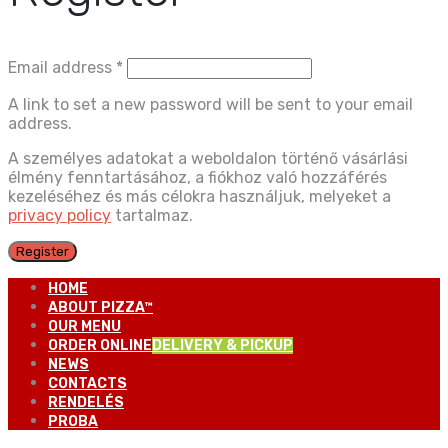
Email address
*
A link to set a new password will be sent to your email
address.
A személyes adatokat a weboldalon történő vásárlási
élmény fenntartásához, a fiókhoz való hozzáférés
kezeléséhez és más célokra használjuk, melyeket a
privacy policy
tartalmaz.
Register
HOME
ABOUT PIZZA™
OUR MENU
ORDER ONLINE
DELIVERY & PICKUP
NEWS
CONTACTS
RENDELÉS
PROBA