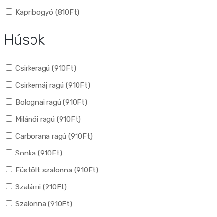
Kapribogyó (
810
Ft
)
Húsok
Csirkeragú (
910
Ft
)
Csirkemáj ragú (
910
Ft
)
Bolognai ragú (
910
Ft
)
Milánói ragú (
910
Ft
)
Carborana ragú (
910
Ft
)
Sonka (
910
Ft
)
Füstölt szalonna (
910
Ft
)
Szalámi (
910
Ft
)
Szalonna (
910
Ft
)