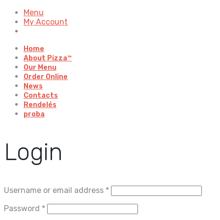
Menu
My Account
Home
About Pizza™
Our Menu
Order Online
News
Contacts
Rendelés
proba
Login
Username or email address
*
Password
*