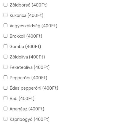
Zöldborsó (
400
Ft
)
Kukorica (
400
Ft
)
Vegyeszöldség (
400
Ft
)
Brokkoli (
400
Ft
)
Gomba (
400
Ft
)
Zöldolíva (
400
Ft
)
Feketeolíva (
400
Ft
)
Pepperóni (
400
Ft
)
Édes pepperóni (
400
Ft
)
Bab (
400
Ft
)
Ananász (
400
Ft
)
Kapribogyó (
400
Ft
)