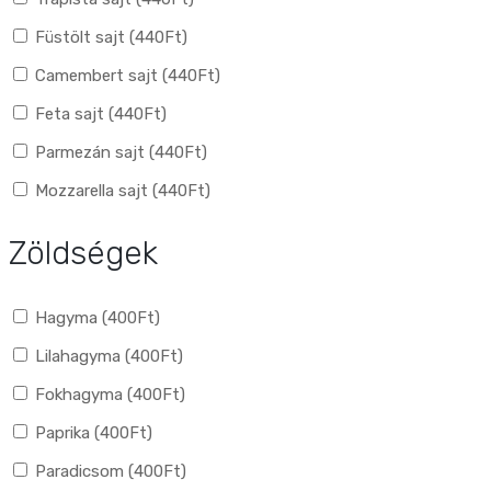
Füstölt sajt (
440
Ft
)
Camembert sajt (
440
Ft
)
Feta sajt (
440
Ft
)
Parmezán sajt (
440
Ft
)
Mozzarella sajt (
440
Ft
)
Zöldségek
Hagyma (
400
Ft
)
Lilahagyma (
400
Ft
)
Fokhagyma (
400
Ft
)
Paprika (
400
Ft
)
Paradicsom (
400
Ft
)