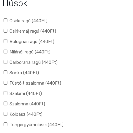
Húsok
Csirkeragú (
440
Ft
)
Csirkemáj ragú (
440
Ft
)
Bolognai ragú (
440
Ft
)
Milánói ragú (
440
Ft
)
Carborana ragú (
440
Ft
)
Sonka (
440
Ft
)
Füstölt szalonna (
440
Ft
)
Szalámi (
440
Ft
)
Szalonna (
440
Ft
)
Kolbász (
440
Ft
)
Tengergyümölcsei (
440
Ft
)