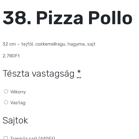
38. Pizza Pollo
32 cm – tejföl, csirkemellragu, hagyma, sajt
2,780
Ft
Tészta vastagság
*
Vékony
Vastag
Sajtok
Trapista sajt (
440
Ft
)