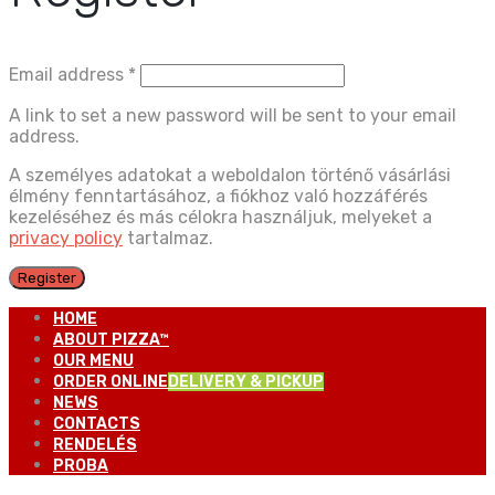
Email address
*
A link to set a new password will be sent to your email
address.
A személyes adatokat a weboldalon történő vásárlási
élmény fenntartásához, a fiókhoz való hozzáférés
kezeléséhez és más célokra használjuk, melyeket a
privacy policy
tartalmaz.
Register
HOME
ABOUT PIZZA™
OUR MENU
ORDER ONLINE
DELIVERY & PICKUP
NEWS
CONTACTS
RENDELÉS
PROBA