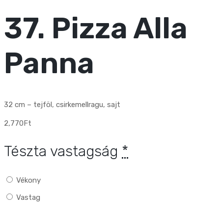
37. Pizza Alla
Panna
32 cm – tejföl, csirkemellragu, sajt
2,770
Ft
Tészta vastagság
*
Vékony
Vastag