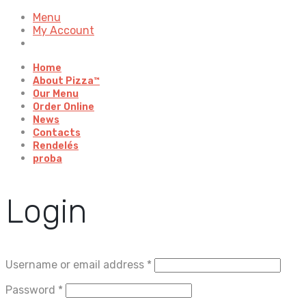
Menu
My Account
Home
About Pizza™
Our Menu
Order Online
News
Contacts
Rendelés
proba
Login
Username or email address
*
Password
*