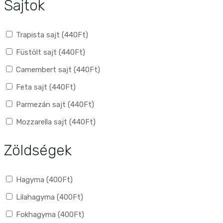
Sajtok
Trapista sajt (
440
Ft
)
Füstölt sajt (
440
Ft
)
Camembert sajt (
440
Ft
)
Feta sajt (
440
Ft
)
Parmezán sajt (
440
Ft
)
Mozzarella sajt (
440
Ft
)
Zöldségek
Hagyma (
400
Ft
)
Lilahagyma (
400
Ft
)
Fokhagyma (
400
Ft
)