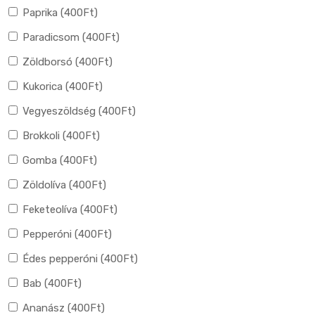
Paprika (
400
Ft
)
Paradicsom (
400
Ft
)
Zöldborsó (
400
Ft
)
Kukorica (
400
Ft
)
Vegyeszöldség (
400
Ft
)
Brokkoli (
400
Ft
)
Gomba (
400
Ft
)
Zöldolíva (
400
Ft
)
Feketeolíva (
400
Ft
)
Pepperóni (
400
Ft
)
Édes pepperóni (
400
Ft
)
Bab (
400
Ft
)
Ananász (
400
Ft
)