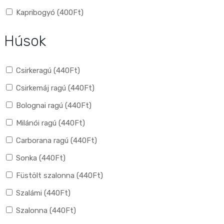
Kapribogyó (
400
Ft
)
Húsok
Csirkeragú (
440
Ft
)
Csirkemáj ragú (
440
Ft
)
Bolognai ragú (
440
Ft
)
Milánói ragú (
440
Ft
)
Carborana ragú (
440
Ft
)
Sonka (
440
Ft
)
Füstölt szalonna (
440
Ft
)
Szalámi (
440
Ft
)
Szalonna (
440
Ft
)