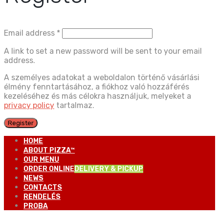
Email address
*
A link to set a new password will be sent to your email
address.
A személyes adatokat a weboldalon történő vásárlási
élmény fenntartásához, a fiókhoz való hozzáférés
kezeléséhez és más célokra használjuk, melyeket a
privacy policy
tartalmaz.
Register
HOME
ABOUT PIZZA™
OUR MENU
ORDER ONLINE
DELIVERY & PICKUP
NEWS
CONTACTS
RENDELÉS
PROBA