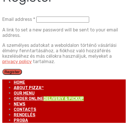
Email address
*
A link to set a new password will be sent to your email
address.
A személyes adatokat a weboldalon történő vásárlási
élmény fenntartásához, a fiókhoz való hozzáférés
kezeléséhez és más célokra használjuk, melyeket a
privacy policy
tartalmaz.
Register
HOME
ABOUT PIZZA™
OUR MENU
ORDER ONLINE
DELIVERY & PICKUP
NEWS
CONTACTS
RENDELÉS
PROBA