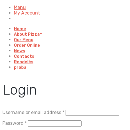
Menu
My Account
Home
About Pizza™
Our Menu
Order Online
News
Contacts
Rendelés
proba
Login
Username or email address
*
Password
*