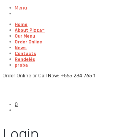
Menu
Home
About Pizza™
Our Menu
Order Online
News
Contacts
Rendelés
proba
Order Online or Call Now:
+555 234 765 1
0
Login