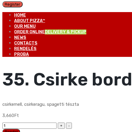
Register
HOME
ABOUT PIZZA™
OUR MENU
ORDER ONLINE
DELIVERY & PICKUP
NEWS
CONTACTS
RENDELÉS
PROBA
35. Csirke bor
csirkemell, csirkeragu, spagetti tészta
3,660
Ft
35.
Csirke
Rendel