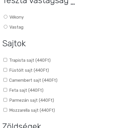
Tészta vastagság
*
Vékony
Vastag
Sajtok
Trapista sajt (
440
Ft
)
Füstölt sajt (
440
Ft
)
Camembert sajt (
440
Ft
)
Feta sajt (
440
Ft
)
Parmezán sajt (
440
Ft
)
Mozzarella sajt (
440
Ft
)
Zöldségek