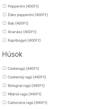
Pepperóni (
400
Ft
)
Édes pepperóni (
400
Ft
)
Bab (
400
Ft
)
Ananász (
400
Ft
)
Kapribogyó (
400
Ft
)
Húsok
Csirkeragú (
440
Ft
)
Csirkemáj ragú (
440
Ft
)
Bolognai ragú (
440
Ft
)
Milánói ragú (
440
Ft
)
Carborana ragú (
440
Ft
)