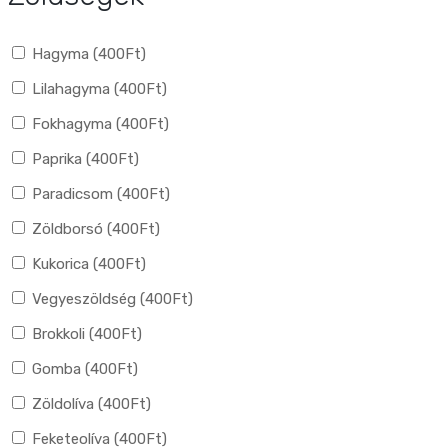
Hagyma (
400
Ft
)
Lilahagyma (
400
Ft
)
Fokhagyma (
400
Ft
)
Paprika (
400
Ft
)
Paradicsom (
400
Ft
)
Zöldborsó (
400
Ft
)
Kukorica (
400
Ft
)
Vegyeszöldség (
400
Ft
)
Brokkoli (
400
Ft
)
Gomba (
400
Ft
)
Zöldolíva (
400
Ft
)
Feketeolíva (
400
Ft
)