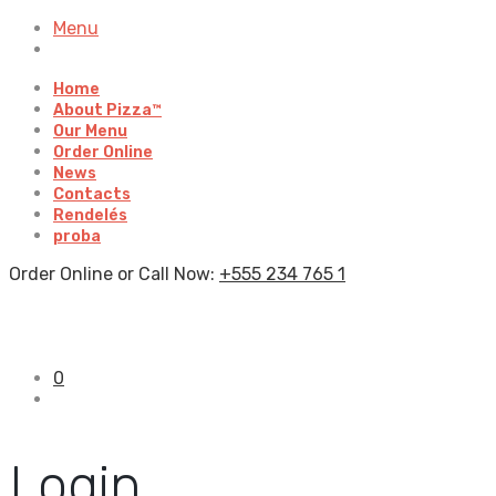
Menu
Home
About Pizza™
Our Menu
Order Online
News
Contacts
Rendelés
proba
Order Online or Call Now:
+555 234 765 1
0
Login