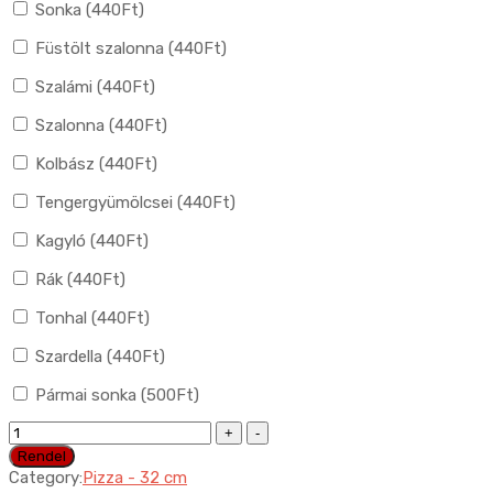
Sonka (
440
Ft
)
Füstölt szalonna (
440
Ft
)
Szalámi (
440
Ft
)
Szalonna (
440
Ft
)
Kolbász (
440
Ft
)
Tengergyümölcsei (
440
Ft
)
Kagyló (
440
Ft
)
Rák (
440
Ft
)
Tonhal (
440
Ft
)
Szardella (
440
Ft
)
Pármai sonka (
500
Ft
)
34.
Pizza
Rendel
Bolognese
Category:
Pizza - 32 cm
quantity