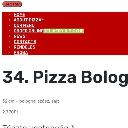
Register
HOME
ABOUT PIZZA™
OUR MENU
ORDER ONLINE
DELIVERY & PICKUP
NEWS
CONTACTS
RENDELÉS
PROBA
34. Pizza Bolo
32 cm – bolognai szósz, sajt
2,770
Ft