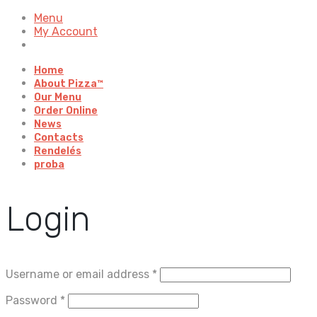
Menu
My Account
Home
About Pizza™
Our Menu
Order Online
News
Contacts
Rendelés
proba
Login
Username or email address
*
Password
*