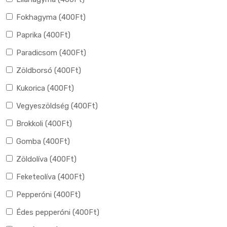
Fokhagyma (
400
Ft
)
Paprika (
400
Ft
)
Paradicsom (
400
Ft
)
Zöldborsó (
400
Ft
)
Kukorica (
400
Ft
)
Vegyeszöldség (
400
Ft
)
Brokkoli (
400
Ft
)
Gomba (
400
Ft
)
Zöldolíva (
400
Ft
)
Feketeolíva (
400
Ft
)
Pepperóni (
400
Ft
)
Édes pepperóni (
400
Ft
)