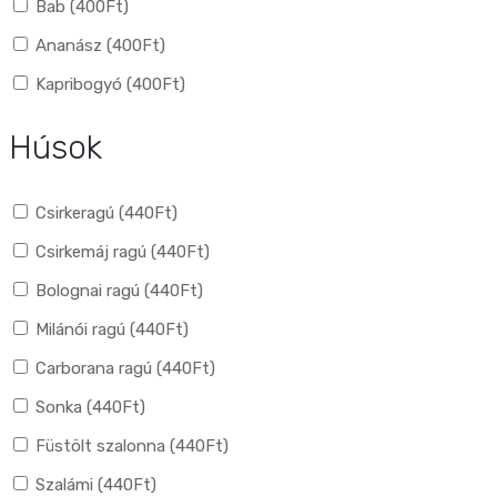
Bab (
400
Ft
)
Ananász (
400
Ft
)
Kapribogyó (
400
Ft
)
Húsok
Csirkeragú (
440
Ft
)
Csirkemáj ragú (
440
Ft
)
Bolognai ragú (
440
Ft
)
Milánói ragú (
440
Ft
)
Carborana ragú (
440
Ft
)
Sonka (
440
Ft
)
Füstölt szalonna (
440
Ft
)
Szalámi (
440
Ft
)