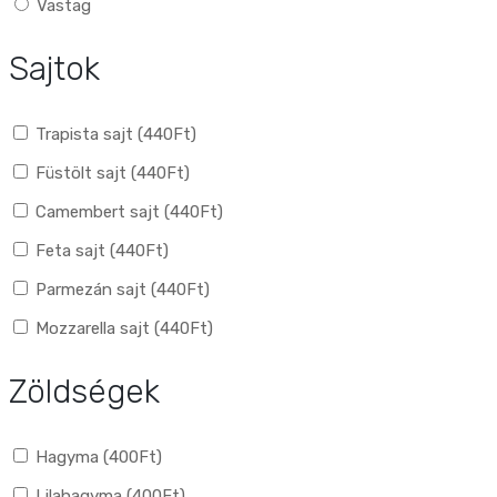
Vastag
Sajtok
Trapista sajt (
440
Ft
)
Füstölt sajt (
440
Ft
)
Camembert sajt (
440
Ft
)
Feta sajt (
440
Ft
)
Parmezán sajt (
440
Ft
)
Mozzarella sajt (
440
Ft
)
Zöldségek
Hagyma (
400
Ft
)
Lilahagyma (
400
Ft
)