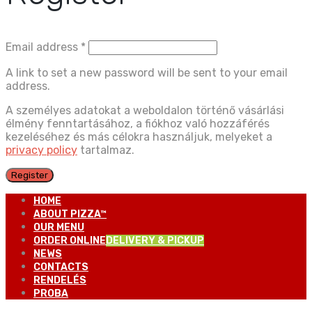
Email address
*
A link to set a new password will be sent to your email
address.
A személyes adatokat a weboldalon történő vásárlási
élmény fenntartásához, a fiókhoz való hozzáférés
kezeléséhez és más célokra használjuk, melyeket a
privacy policy
tartalmaz.
Register
HOME
ABOUT PIZZA™
OUR MENU
ORDER ONLINE
DELIVERY & PICKUP
NEWS
CONTACTS
RENDELÉS
PROBA