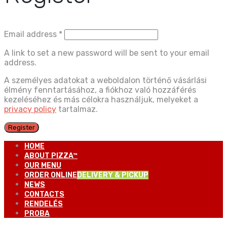
Email address
*
A link to set a new password will be sent to your email
address.
A személyes adatokat a weboldalon történő vásárlási
élmény fenntartásához, a fiókhoz való hozzáférés
kezeléséhez és más célokra használjuk, melyeket a
privacy policy
tartalmaz.
Register
HOME
ABOUT PIZZA™
OUR MENU
ORDER ONLINE
DELIVERY & PICKUP
NEWS
CONTACTS
RENDELÉS
PROBA