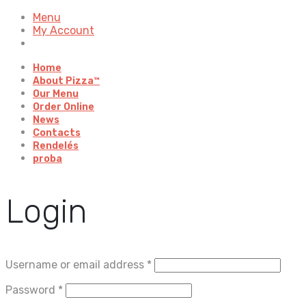
Menu
My Account
Home
About Pizza™
Our Menu
Order Online
News
Contacts
Rendelés
proba
Login
Username or email address
*
Password
*