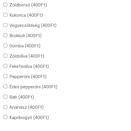
Zöldborsó (
400
Ft
)
Kukorica (
400
Ft
)
Vegyeszöldség (
400
Ft
)
Brokkoli (
400
Ft
)
Gomba (
400
Ft
)
Zöldolíva (
400
Ft
)
Feketeolíva (
400
Ft
)
Pepperóni (
400
Ft
)
Édes pepperóni (
400
Ft
)
Bab (
400
Ft
)
Ananász (
400
Ft
)
Kapribogyó (
400
Ft
)