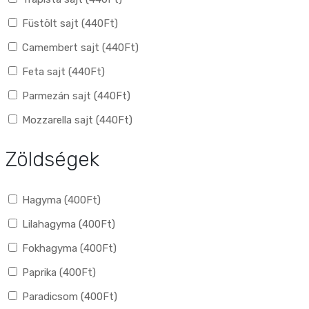
Füstölt sajt (
440
Ft
)
Camembert sajt (
440
Ft
)
Feta sajt (
440
Ft
)
Parmezán sajt (
440
Ft
)
Mozzarella sajt (
440
Ft
)
Zöldségek
Hagyma (
400
Ft
)
Lilahagyma (
400
Ft
)
Fokhagyma (
400
Ft
)
Paprika (
400
Ft
)
Paradicsom (
400
Ft
)