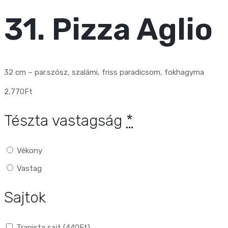
31. Pizza Aglio
32 cm – par.szósz, szalámi, friss paradicsom, fokhagyma
2,770
Ft
Tészta vastagság
*
Vékony
Vastag
Sajtok
Trapista sajt (
440
Ft
)