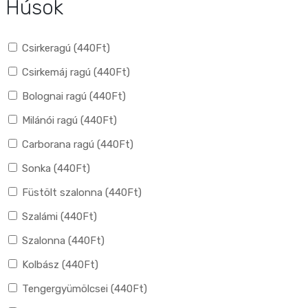
Húsok
Csirkeragú (
440
Ft
)
Csirkemáj ragú (
440
Ft
)
Bolognai ragú (
440
Ft
)
Milánói ragú (
440
Ft
)
Carborana ragú (
440
Ft
)
Sonka (
440
Ft
)
Füstölt szalonna (
440
Ft
)
Szalámi (
440
Ft
)
Szalonna (
440
Ft
)
Kolbász (
440
Ft
)
Tengergyümölcsei (
440
Ft
)