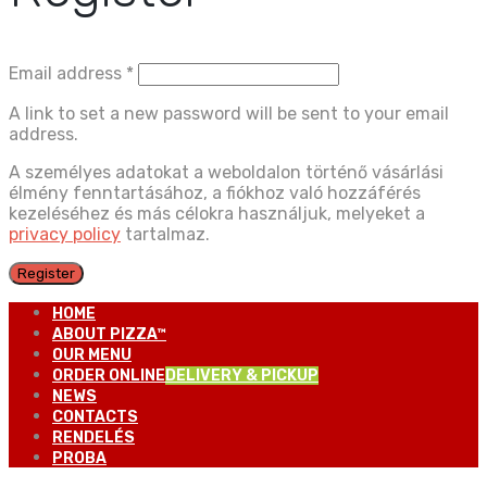
Email address
*
A link to set a new password will be sent to your email
address.
A személyes adatokat a weboldalon történő vásárlási
élmény fenntartásához, a fiókhoz való hozzáférés
kezeléséhez és más célokra használjuk, melyeket a
privacy policy
tartalmaz.
Register
HOME
ABOUT PIZZA™
OUR MENU
ORDER ONLINE
DELIVERY & PICKUP
NEWS
CONTACTS
RENDELÉS
PROBA