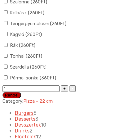
Szalonna (
260
Ft
)
Kolbász (
260
Ft
)
Tengergyümölcsei (
260
Ft
)
Kagyló (
260
Ft
)
Rák (
260
Ft
)
Tonhal (
260
Ft
)
Szardella (
260
Ft
)
Pármai sonka (
360
Ft
)
29.
Pizza
Rendel
Piedone
Category:
Pizza - 22 cm
quantity
5
Burgers
5
products
3
Desserts
3
products
10
Desszertek
10
2
products
Drinks
2
products
12
Előételek
12