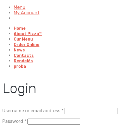
Menu
My Account
Home
About Pizza™
Our Menu
Order Online
News
Contacts
Rendelés
proba
Login
Username or email address
*
Password
*