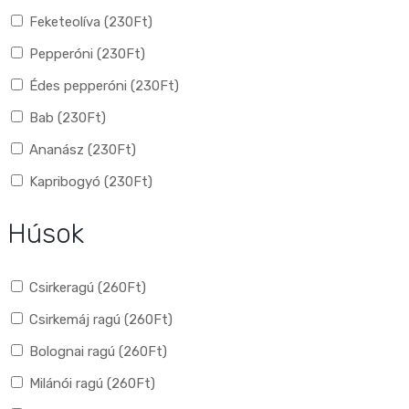
Feketeolíva (
230
Ft
)
Pepperóni (
230
Ft
)
Édes pepperóni (
230
Ft
)
Bab (
230
Ft
)
Ananász (
230
Ft
)
Kapribogyó (
230
Ft
)
Húsok
Csirkeragú (
260
Ft
)
Csirkemáj ragú (
260
Ft
)
Bolognai ragú (
260
Ft
)
Milánói ragú (
260
Ft
)