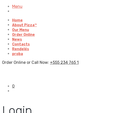
Menu
Home
About Pizza™
Our Menu
Order Online
News
Contacts
Rendelés
proba
Order Online or Call Now:
+555 234 765 1
0
Login