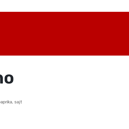
no
prika, sajt