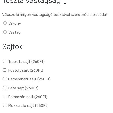
Tészta vastagság
*
Válaszd ki milyen vastagságú tésztával szeretnéd a pizzádat!
Vékony
Vastag
Sajtok
Trapista sajt (
260
Ft
)
Füstölt sajt (
260
Ft
)
Camembert sajt (
260
Ft
)
Feta sajt (
260
Ft
)
Parmezán sajt (
260
Ft
)
Mozzarella sajt (
260
Ft
)