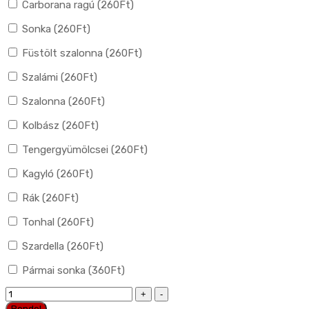
Carborana ragú (
260
Ft
)
Sonka (
260
Ft
)
Füstölt szalonna (
260
Ft
)
Szalámi (
260
Ft
)
Szalonna (
260
Ft
)
Kolbász (
260
Ft
)
Tengergyümölcsei (
260
Ft
)
Kagyló (
260
Ft
)
Rák (
260
Ft
)
Tonhal (
260
Ft
)
Szardella (
260
Ft
)
Pármai sonka (
360
Ft
)
27.
Pizza
Rendel