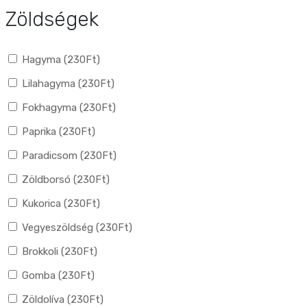
Zöldségek
Hagyma (
230
Ft
)
Lilahagyma (
230
Ft
)
Fokhagyma (
230
Ft
)
Paprika (
230
Ft
)
Paradicsom (
230
Ft
)
Zöldborsó (
230
Ft
)
Kukorica (
230
Ft
)
Vegyeszöldség (
230
Ft
)
Brokkoli (
230
Ft
)
Gomba (
230
Ft
)
Zöldolíva (
230
Ft
)