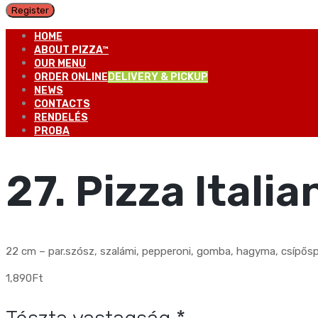
Register
HOME
ABOUT PIZZA™
OUR MENU
ORDER ONLINE
DELIVERY & PICKUP
NEWS
CONTACTS
RENDELÉS
PROBA
27. Pizza Italia
22 cm – par.szósz, szalámi, pepperoni, gomba, hagyma, csípőspa
1,890
Ft