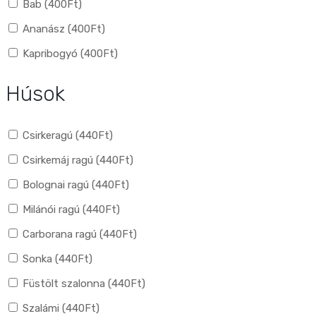
Bab (
400
Ft
)
Ananász (
400
Ft
)
Kapribogyó (
400
Ft
)
Húsok
Csirkeragú (
440
Ft
)
Csirkemáj ragú (
440
Ft
)
Bolognai ragú (
440
Ft
)
Milánói ragú (
440
Ft
)
Carborana ragú (
440
Ft
)
Sonka (
440
Ft
)
Füstölt szalonna (
440
Ft
)
Szalámi (
440
Ft
)