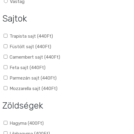
Vastag
Sajtok
Trapista sajt (
440
Ft
)
Füstölt sajt (
440
Ft
)
Camembert sajt (
440
Ft
)
Feta sajt (
440
Ft
)
Parmezán sajt (
440
Ft
)
Mozzarella sajt (
440
Ft
)
Zöldségek
Hagyma (
400
Ft
)
Lilahagyma (
400
Ft
)