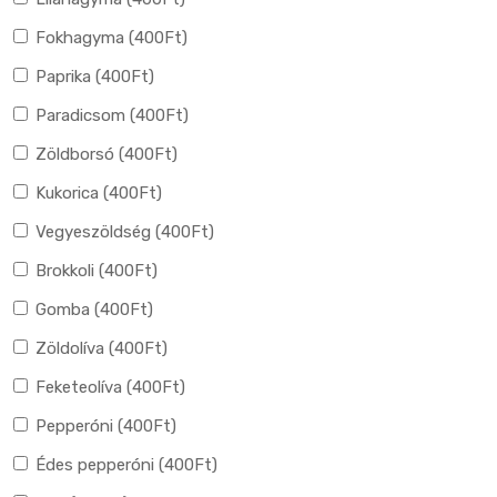
Fokhagyma (
400
Ft
)
Paprika (
400
Ft
)
Paradicsom (
400
Ft
)
Zöldborsó (
400
Ft
)
Kukorica (
400
Ft
)
Vegyeszöldség (
400
Ft
)
Brokkoli (
400
Ft
)
Gomba (
400
Ft
)
Zöldolíva (
400
Ft
)
Feketeolíva (
400
Ft
)
Pepperóni (
400
Ft
)
Édes pepperóni (
400
Ft
)