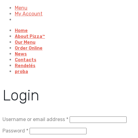
Menu
My Account
Home
About Pizza™
Our Menu
Order Online
News
Contacts
Rendelés
proba
Login
Username or email address
*
Password
*