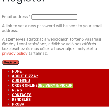
Email address
*
A link to set a new password will be sent to your email
address.
A személyes adatokat a weboldalon történő vásárlási
élmény fenntartásához, a fiókhoz való hozzáférés
kezeléséhez és más célokra használjuk, melyeket a
privacy policy
tartalmaz.
Register
HOME
ABOUT PIZZA™
OUR MENU
ORDER ONLINE
DELIVERY & PICKUP
NEWS
CONTACTS
RENDELÉS
PROBA