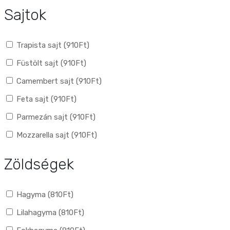
Sajtok
Trapista sajt (
910
Ft
)
Füstölt sajt (
910
Ft
)
Camembert sajt (
910
Ft
)
Feta sajt (
910
Ft
)
Parmezán sajt (
910
Ft
)
Mozzarella sajt (
910
Ft
)
Zöldségek
Hagyma (
810
Ft
)
Lilahagyma (
810
Ft
)