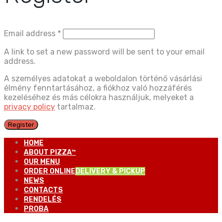
Email address
*
A link to set a new password will be sent to your email
address.
A személyes adatokat a weboldalon történő vásárlási
élmény fenntartásához, a fiókhoz való hozzáférés
kezeléséhez és más célokra használjuk, melyeket a
privacy policy
tartalmaz.
Register
HOME
ABOUT PIZZA™
OUR MENU
ORDER ONLINE
DELIVERY & PICKUP
NEWS
CONTACTS
RENDELÉS
PROBA