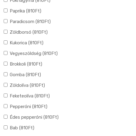
Fokhagyma (
810
Ft
)
Paprika (
810
Ft
)
Paradicsom (
810
Ft
)
Zöldborsó (
810
Ft
)
Kukorica (
810
Ft
)
Vegyeszöldség (
810
Ft
)
Brokkoli (
810
Ft
)
Gomba (
810
Ft
)
Zöldolíva (
810
Ft
)
Feketeolíva (
810
Ft
)
Pepperóni (
810
Ft
)
Édes pepperóni (
810
Ft
)
Bab (
810
Ft
)