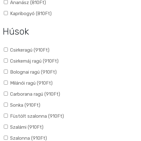
Ananász (
810
Ft
)
Kapribogyó (
810
Ft
)
Húsok
Csirkeragú (
910
Ft
)
Csirkemáj ragú (
910
Ft
)
Bolognai ragú (
910
Ft
)
Milánói ragú (
910
Ft
)
Carborana ragú (
910
Ft
)
Sonka (
910
Ft
)
Füstölt szalonna (
910
Ft
)
Szalámi (
910
Ft
)
Szalonna (
910
Ft
)