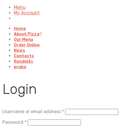
Menu
My Account
Home
About Pizza™
Our Menu
Order Online
News
Contacts
Rendelés
proba
Login
Username or email address
*
Password
*