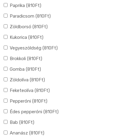
Paprika (
810
Ft
)
Paradicsom (
810
Ft
)
Zöldborsó (
810
Ft
)
Kukorica (
810
Ft
)
Vegyeszöldség (
810
Ft
)
Brokkoli (
810
Ft
)
Gomba (
810
Ft
)
Zöldolíva (
810
Ft
)
Feketeolíva (
810
Ft
)
Pepperóni (
810
Ft
)
Édes pepperóni (
810
Ft
)
Bab (
810
Ft
)
Ananász (
810
Ft
)