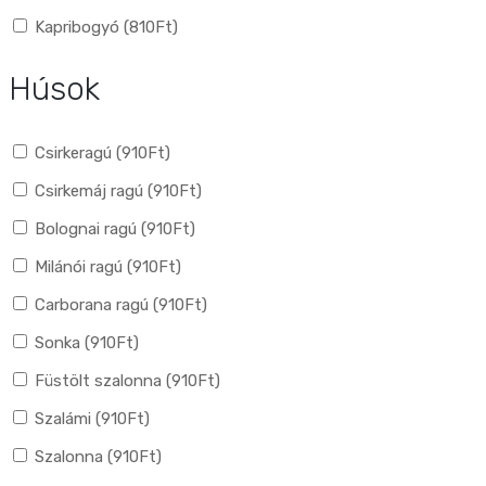
Kapribogyó (
810
Ft
)
Húsok
Csirkeragú (
910
Ft
)
Csirkemáj ragú (
910
Ft
)
Bolognai ragú (
910
Ft
)
Milánói ragú (
910
Ft
)
Carborana ragú (
910
Ft
)
Sonka (
910
Ft
)
Füstölt szalonna (
910
Ft
)
Szalámi (
910
Ft
)
Szalonna (
910
Ft
)