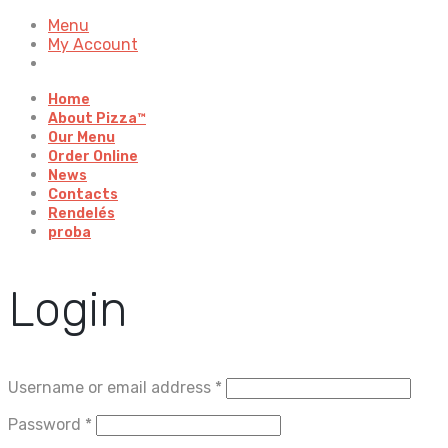
Menu
My Account
Home
About Pizza™
Our Menu
Order Online
News
Contacts
Rendelés
proba
Login
Username or email address
*
Password
*