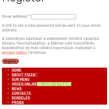
Email address
*
A link to set a new password will be sent to your email
address.
A személyes adatokat a weboldalon történő vásárlási
élmény fenntartásához, a fiókhoz való hozzáférés
kezeléséhez és más célokra használjuk, melyeket a
privacy policy
tartalmaz.
Register
HOME
ABOUT PIZZA™
OUR MENU
ORDER ONLINE
DELIVERY & PICKUP
NEWS
CONTACTS
RENDELÉS
PROBA