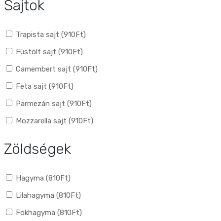
Sajtok
Trapista sajt (
910
Ft
)
Füstölt sajt (
910
Ft
)
Camembert sajt (
910
Ft
)
Feta sajt (
910
Ft
)
Parmezán sajt (
910
Ft
)
Mozzarella sajt (
910
Ft
)
Zöldségek
Hagyma (
810
Ft
)
Lilahagyma (
810
Ft
)
Fokhagyma (
810
Ft
)