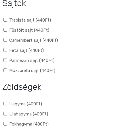
Sajtok
Trapista sajt (
440
Ft
)
Füstölt sajt (
440
Ft
)
Camembert sajt (
440
Ft
)
Feta sajt (
440
Ft
)
Parmezán sajt (
440
Ft
)
Mozzarella sajt (
440
Ft
)
Zöldségek
Hagyma (
400
Ft
)
Lilahagyma (
400
Ft
)
Fokhagyma (
400
Ft
)