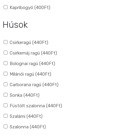
Kapribogyó (
400
Ft
)
Húsok
Csirkeragú (
440
Ft
)
Csirkemáj ragú (
440
Ft
)
Bolognai ragú (
440
Ft
)
Milánói ragú (
440
Ft
)
Carborana ragú (
440
Ft
)
Sonka (
440
Ft
)
Füstölt szalonna (
440
Ft
)
Szalámi (
440
Ft
)
Szalonna (
440
Ft
)