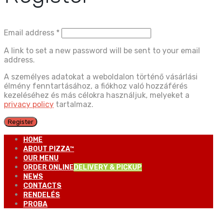
Email address
*
A link to set a new password will be sent to your email
address.
A személyes adatokat a weboldalon történő vásárlási
élmény fenntartásához, a fiókhoz való hozzáférés
kezeléséhez és más célokra használjuk, melyeket a
privacy policy
tartalmaz.
Register
HOME
ABOUT PIZZA™
OUR MENU
ORDER ONLINE
DELIVERY & PICKUP
NEWS
CONTACTS
RENDELÉS
PROBA