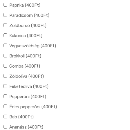
Paprika (
400
Ft
)
Paradicsom (
400
Ft
)
Zöldborsó (
400
Ft
)
Kukorica (
400
Ft
)
Vegyeszöldség (
400
Ft
)
Brokkoli (
400
Ft
)
Gomba (
400
Ft
)
Zöldolíva (
400
Ft
)
Feketeolíva (
400
Ft
)
Pepperóni (
400
Ft
)
Édes pepperóni (
400
Ft
)
Bab (
400
Ft
)
Ananász (
400
Ft
)