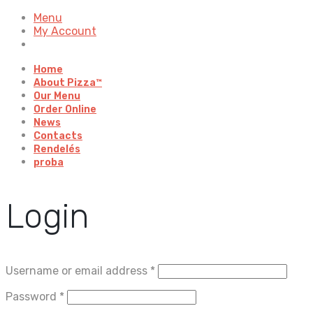
Menu
My Account
Home
About Pizza™
Our Menu
Order Online
News
Contacts
Rendelés
proba
Login
Username or email address
*
Password
*