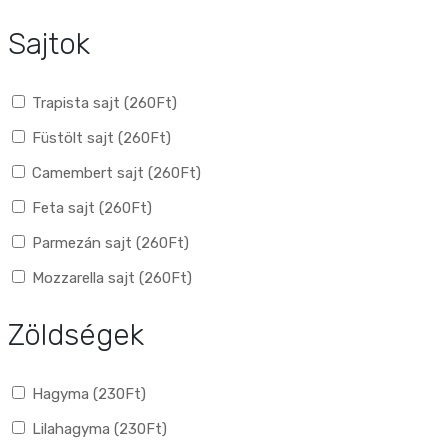
Sajtok
Trapista sajt (
260
Ft
)
Füstölt sajt (
260
Ft
)
Camembert sajt (
260
Ft
)
Feta sajt (
260
Ft
)
Parmezán sajt (
260
Ft
)
Mozzarella sajt (
260
Ft
)
Zöldségek
Hagyma (
230
Ft
)
Lilahagyma (
230
Ft
)