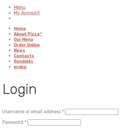
Menu
My Account
Home
About Pizza™
Our Menu
Order Online
News
Contacts
Rendelés
proba
Login
Username or email address
*
Password
*