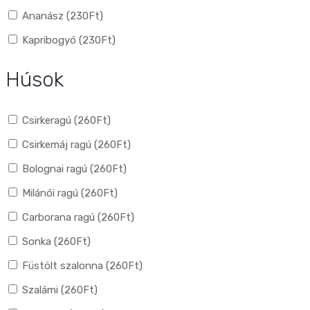
Ananász (
230
Ft
)
Kapribogyó (
230
Ft
)
Húsok
Csirkeragú (
260
Ft
)
Csirkemáj ragú (
260
Ft
)
Bolognai ragú (
260
Ft
)
Milánói ragú (
260
Ft
)
Carborana ragú (
260
Ft
)
Sonka (
260
Ft
)
Füstölt szalonna (
260
Ft
)
Szalámi (
260
Ft
)