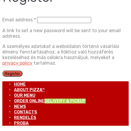
Email address
*
A link to set a new password will be sent to your email
address.
A személyes adatokat a weboldalon történő vásárlási
élmény fenntartásához, a fiókhoz való hozzáférés
kezeléséhez és más célokra használjuk, melyeket a
privacy policy
tartalmaz.
Register
HOME
ABOUT PIZZA™
OUR MENU
ORDER ONLINE
DELIVERY & PICKUP
NEWS
CONTACTS
RENDELÉS
PROBA