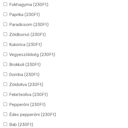
Fokhagyma (
230
Ft
)
Paprika (
230
Ft
)
Paradicsom (
230
Ft
)
Zöldborsó (
230
Ft
)
Kukorica (
230
Ft
)
Vegyeszöldség (
230
Ft
)
Brokkoli (
230
Ft
)
Gomba (
230
Ft
)
Zöldolíva (
230
Ft
)
Feketeolíva (
230
Ft
)
Pepperóni (
230
Ft
)
Édes pepperóni (
230
Ft
)
Bab (
230
Ft
)