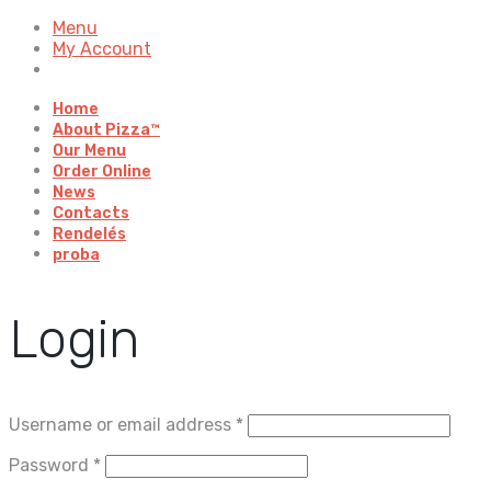
Menu
My Account
Home
About Pizza™
Our Menu
Order Online
News
Contacts
Rendelés
proba
Login
Username or email address
*
Password
*