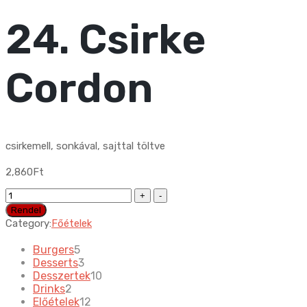
24. Csirke
Cordon
csirkemell, sonkával, sajttal töltve
2,860
Ft
24.
Csirke
Rendel
Cordon
Category:
Főételek
quantity
5
Burgers
5
products
3
Desserts
3
products
10
Desszertek
10
2
products
Drinks
2
products
12
Előételek
12