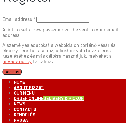
Email address
*
A link to set a new password will be sent to your email
address.
A személyes adatokat a weboldalon történő vásárlási
élmény fenntartásához, a fiókhoz való hozzáférés
kezeléséhez és más célokra használjuk, melyeket a
privacy policy
tartalmaz.
Register
HOME
ABOUT PIZZA™
OUR MENU
ORDER ONLINE
DELIVERY & PICKUP
NEWS
CONTACTS
RENDELÉS
PROBA