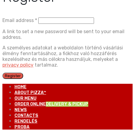
Email address
*
A link to set a new password will be sent to your email
address.
A személyes adatokat a weboldalon történő vásárlási
élmény fenntartásához, a fiókhoz való hozzáférés
kezeléséhez és más célokra használjuk, melyeket a
privacy policy
tartalmaz.
Register
HOME
ABOUT PIZZA™
OUR MENU
ORDER ONLINE
DELIVERY & PICKUP
NEWS
CONTACTS
RENDELÉS
PROBA