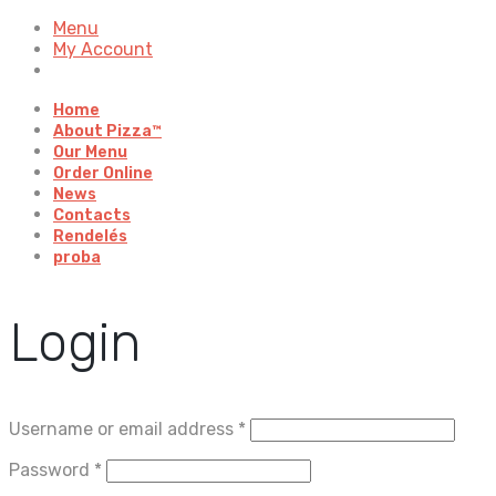
Menu
My Account
Home
About Pizza™
Our Menu
Order Online
News
Contacts
Rendelés
proba
Login
Username or email address
*
Password
*