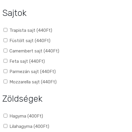
Sajtok
Trapista sajt (
440
Ft
)
Füstölt sajt (
440
Ft
)
Camembert sajt (
440
Ft
)
Feta sajt (
440
Ft
)
Parmezán sajt (
440
Ft
)
Mozzarella sajt (
440
Ft
)
Zöldségek
Hagyma (
400
Ft
)
Lilahagyma (
400
Ft
)