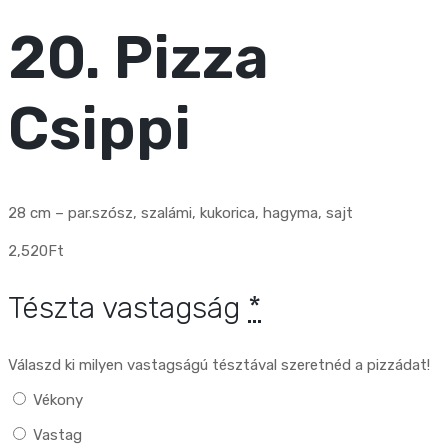
20. Pizza
Csippi
28 cm – par.szósz, szalámi, kukorica, hagyma, sajt
2,520
Ft
Tészta vastagság
*
Válaszd ki milyen vastagságú tésztával szeretnéd a pizzádat!
Vékony
Vastag