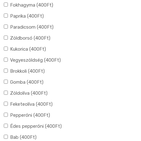
Fokhagyma (
400
Ft
)
Paprika (
400
Ft
)
Paradicsom (
400
Ft
)
Zöldborsó (
400
Ft
)
Kukorica (
400
Ft
)
Vegyeszöldség (
400
Ft
)
Brokkoli (
400
Ft
)
Gomba (
400
Ft
)
Zöldolíva (
400
Ft
)
Feketeolíva (
400
Ft
)
Pepperóni (
400
Ft
)
Édes pepperóni (
400
Ft
)
Bab (
400
Ft
)