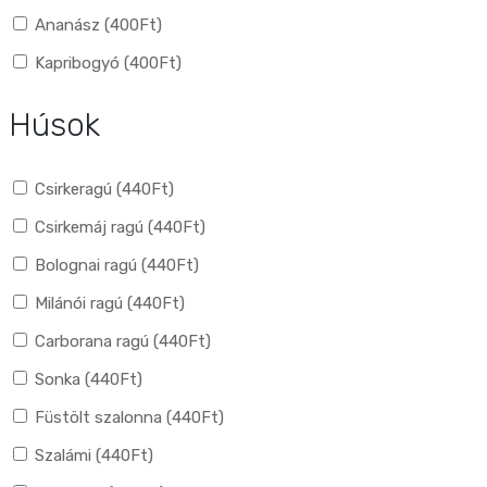
Ananász (
400
Ft
)
Kapribogyó (
400
Ft
)
Húsok
Csirkeragú (
440
Ft
)
Csirkemáj ragú (
440
Ft
)
Bolognai ragú (
440
Ft
)
Milánói ragú (
440
Ft
)
Carborana ragú (
440
Ft
)
Sonka (
440
Ft
)
Füstölt szalonna (
440
Ft
)
Szalámi (
440
Ft
)