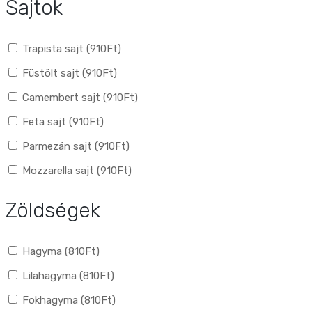
Sajtok
Trapista sajt (
910
Ft
)
Füstölt sajt (
910
Ft
)
Camembert sajt (
910
Ft
)
Feta sajt (
910
Ft
)
Parmezán sajt (
910
Ft
)
Mozzarella sajt (
910
Ft
)
Zöldségek
Hagyma (
810
Ft
)
Lilahagyma (
810
Ft
)
Fokhagyma (
810
Ft
)