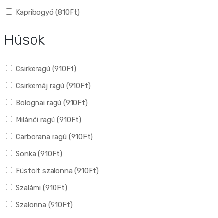
Kapribogyó (
810
Ft
)
Húsok
Csirkeragú (
910
Ft
)
Csirkemáj ragú (
910
Ft
)
Bolognai ragú (
910
Ft
)
Milánói ragú (
910
Ft
)
Carborana ragú (
910
Ft
)
Sonka (
910
Ft
)
Füstölt szalonna (
910
Ft
)
Szalámi (
910
Ft
)
Szalonna (
910
Ft
)