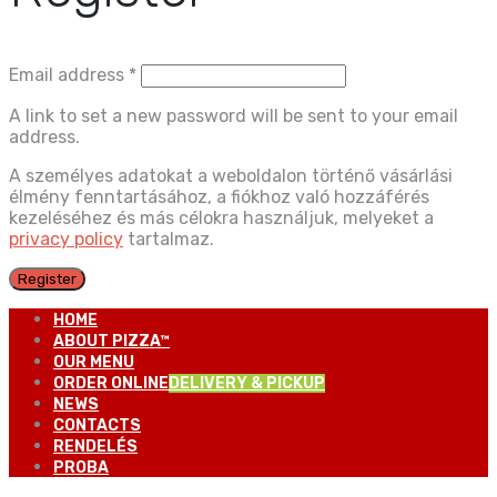
Email address
*
A link to set a new password will be sent to your email
address.
A személyes adatokat a weboldalon történő vásárlási
élmény fenntartásához, a fiókhoz való hozzáférés
kezeléséhez és más célokra használjuk, melyeket a
privacy policy
tartalmaz.
Register
HOME
ABOUT PIZZA™
OUR MENU
ORDER ONLINE
DELIVERY & PICKUP
NEWS
CONTACTS
RENDELÉS
PROBA