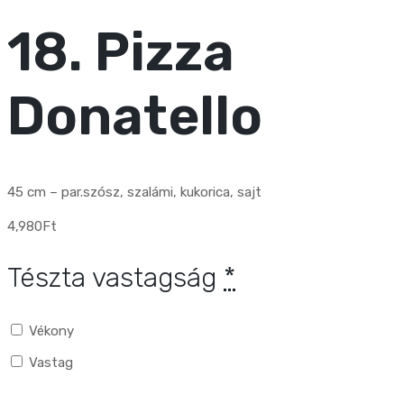
18. Pizza
Donatello
45 cm – par.szósz, szalámi, kukorica, sajt
4,980
Ft
Tészta vastagság
*
Vékony
Vastag