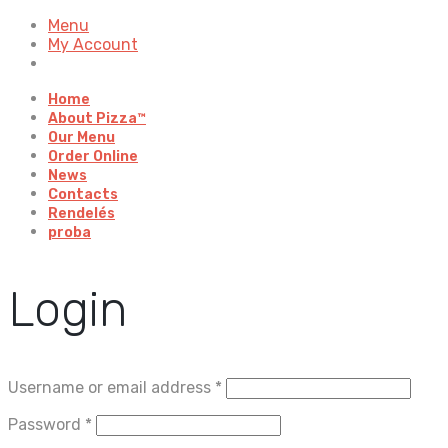
Menu
My Account
Home
About Pizza™
Our Menu
Order Online
News
Contacts
Rendelés
proba
Login
Username or email address
*
Password
*