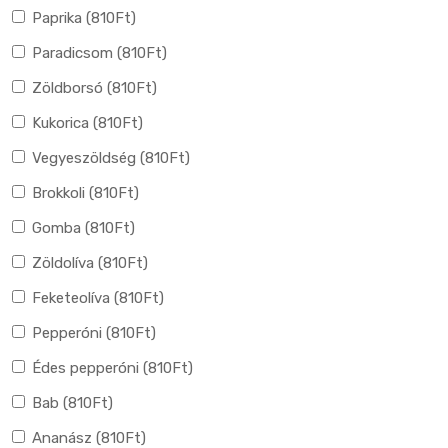
Paprika (
810
Ft
)
Paradicsom (
810
Ft
)
Zöldborsó (
810
Ft
)
Kukorica (
810
Ft
)
Vegyeszöldség (
810
Ft
)
Brokkoli (
810
Ft
)
Gomba (
810
Ft
)
Zöldolíva (
810
Ft
)
Feketeolíva (
810
Ft
)
Pepperóni (
810
Ft
)
Édes pepperóni (
810
Ft
)
Bab (
810
Ft
)
Ananász (
810
Ft
)