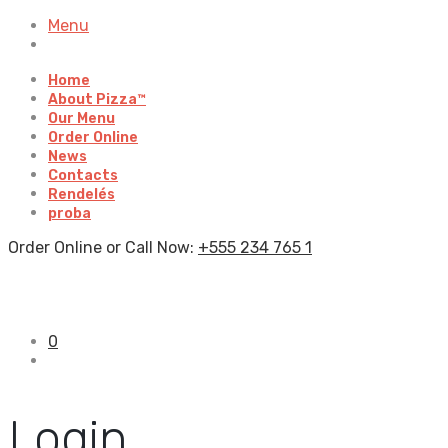
Menu
Home
About Pizza™
Our Menu
Order Online
News
Contacts
Rendelés
proba
Order Online or Call Now:
+555 234 765 1
0
Login