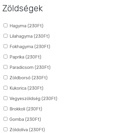
Zöldségek
Hagyma (
230
Ft
)
Lilahagyma (
230
Ft
)
Fokhagyma (
230
Ft
)
Paprika (
230
Ft
)
Paradicsom (
230
Ft
)
Zöldborsó (
230
Ft
)
Kukorica (
230
Ft
)
Vegyeszöldség (
230
Ft
)
Brokkoli (
230
Ft
)
Gomba (
230
Ft
)
Zöldolíva (
230
Ft
)