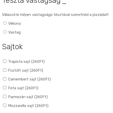
Tészta vastagság
*
Válaszd ki milyen vastagságú tésztával szeretnéd a pizzádat!
Vékony
Vastag
Sajtok
Trapista sajt (
260
Ft
)
Füstölt sajt (
260
Ft
)
Camembert sajt (
260
Ft
)
Feta sajt (
260
Ft
)
Parmezán sajt (
260
Ft
)
Mozzarella sajt (
260
Ft
)