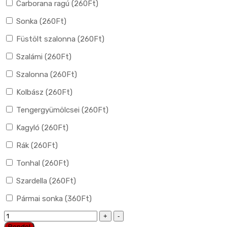
Carborana ragú (
260
Ft
)
Sonka (
260
Ft
)
Füstölt szalonna (
260
Ft
)
Szalámi (
260
Ft
)
Szalonna (
260
Ft
)
Kolbász (
260
Ft
)
Tengergyümölcsei (
260
Ft
)
Kagyló (
260
Ft
)
Rák (
260
Ft
)
Tonhal (
260
Ft
)
Szardella (
260
Ft
)
Pármai sonka (
360
Ft
)
17.
Pizza
Rendel