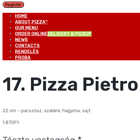
Register
HOME
ABOUT PIZZA™
OUR MENU
ORDER ONLINE
DELIVERY & PICKUP
NEWS
CONTACTS
RENDELÉS
PROBA
17. Pizza Pietro
22 cm – par.szósz, szalámi, hagyma, sajt
1,870
Ft