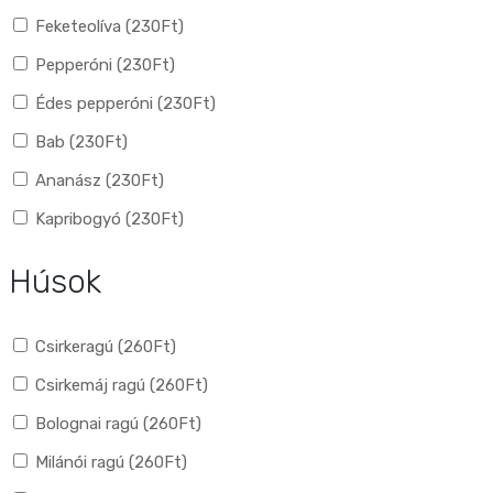
Feketeolíva (
230
Ft
)
Pepperóni (
230
Ft
)
Édes pepperóni (
230
Ft
)
Bab (
230
Ft
)
Ananász (
230
Ft
)
Kapribogyó (
230
Ft
)
Húsok
Csirkeragú (
260
Ft
)
Csirkemáj ragú (
260
Ft
)
Bolognai ragú (
260
Ft
)
Milánói ragú (
260
Ft
)