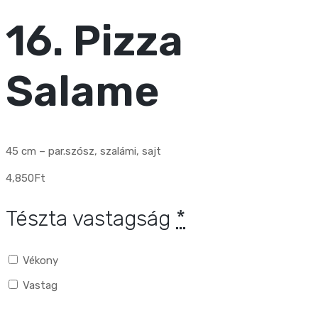
16. Pizza
Salame
45 cm – par.szósz, szalámi, sajt
4,850
Ft
Tészta vastagság
*
Vékony
Vastag