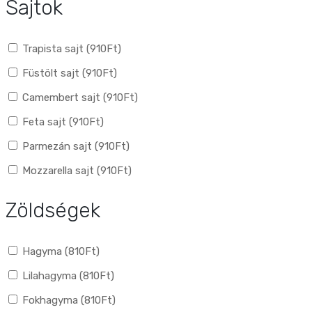
Sajtok
Trapista sajt (
910
Ft
)
Füstölt sajt (
910
Ft
)
Camembert sajt (
910
Ft
)
Feta sajt (
910
Ft
)
Parmezán sajt (
910
Ft
)
Mozzarella sajt (
910
Ft
)
Zöldségek
Hagyma (
810
Ft
)
Lilahagyma (
810
Ft
)
Fokhagyma (
810
Ft
)