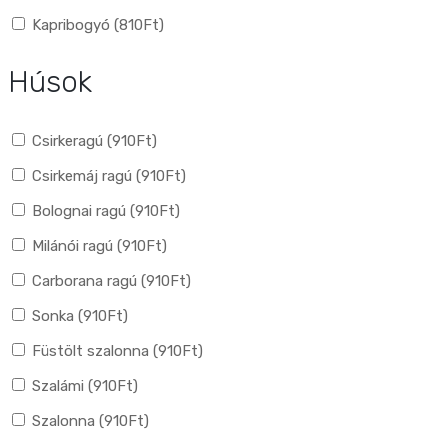
Kapribogyó (
810
Ft
)
Húsok
Csirkeragú (
910
Ft
)
Csirkemáj ragú (
910
Ft
)
Bolognai ragú (
910
Ft
)
Milánói ragú (
910
Ft
)
Carborana ragú (
910
Ft
)
Sonka (
910
Ft
)
Füstölt szalonna (
910
Ft
)
Szalámi (
910
Ft
)
Szalonna (
910
Ft
)