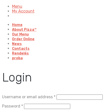
Menu
My Account
Home
About Pizza™
Our Menu
Order Online
News
Contacts
Rendelés
proba
Login
Username or email address
*
Password
*