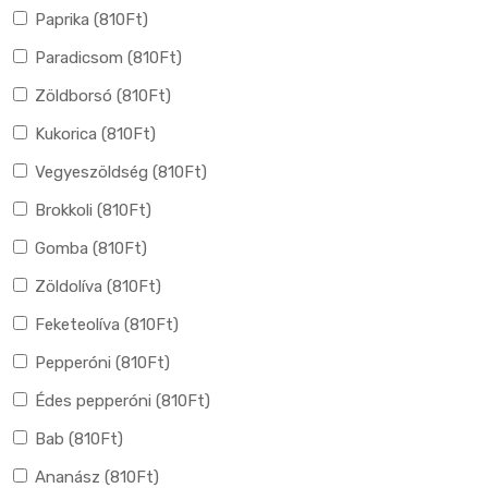
Paprika (
810
Ft
)
Paradicsom (
810
Ft
)
Zöldborsó (
810
Ft
)
Kukorica (
810
Ft
)
Vegyeszöldség (
810
Ft
)
Brokkoli (
810
Ft
)
Gomba (
810
Ft
)
Zöldolíva (
810
Ft
)
Feketeolíva (
810
Ft
)
Pepperóni (
810
Ft
)
Édes pepperóni (
810
Ft
)
Bab (
810
Ft
)
Ananász (
810
Ft
)