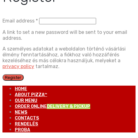
Email address
*
A link to set a new password will be sent to your email
address.
A személyes adatokat a weboldalon történő vásárlási
élmény fenntartásához, a fiókhoz való hozzáférés
kezeléséhez és más célokra használjuk, melyeket a
privacy policy
tartalmaz.
Register
HOME
ABOUT PIZZA™
OUR MENU
ORDER ONLINE
DELIVERY & PICKUP
NEWS
CONTACTS
RENDELÉS
PROBA