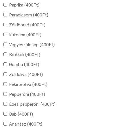
Paprika (
400
Ft
)
Paradicsom (
400
Ft
)
Zöldborsó (
400
Ft
)
Kukorica (
400
Ft
)
Vegyeszöldség (
400
Ft
)
Brokkoli (
400
Ft
)
Gomba (
400
Ft
)
Zöldolíva (
400
Ft
)
Feketeolíva (
400
Ft
)
Pepperóni (
400
Ft
)
Édes pepperóni (
400
Ft
)
Bab (
400
Ft
)
Ananász (
400
Ft
)