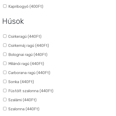
Kapribogyó (
400
Ft
)
Húsok
Csirkeragú (
440
Ft
)
Csirkemáj ragú (
440
Ft
)
Bolognai ragú (
440
Ft
)
Milánói ragú (
440
Ft
)
Carborana ragú (
440
Ft
)
Sonka (
440
Ft
)
Füstölt szalonna (
440
Ft
)
Szalámi (
440
Ft
)
Szalonna (
440
Ft
)