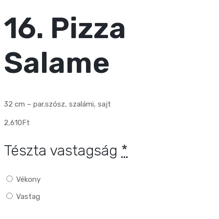
16. Pizza
Salame
32 cm – par.szósz, szalámi, sajt
2,610
Ft
Tészta vastagság
*
Vékony
Vastag