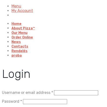
Menu
My Account
Home
About Pizza™
Our Menu
Order Online
News
Contacts
Rendelés
proba
Login
Username or email address
*
Password
*