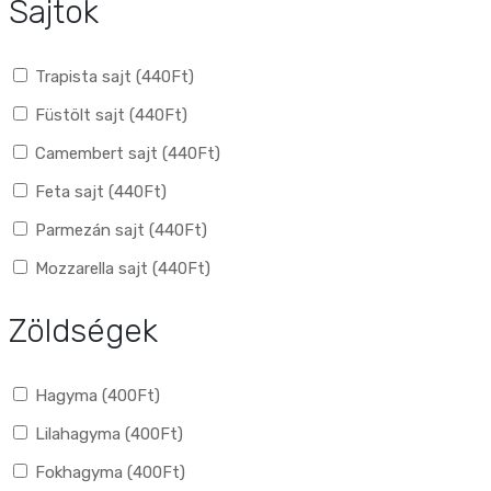
Sajtok
Trapista sajt (
440
Ft
)
Füstölt sajt (
440
Ft
)
Camembert sajt (
440
Ft
)
Feta sajt (
440
Ft
)
Parmezán sajt (
440
Ft
)
Mozzarella sajt (
440
Ft
)
Zöldségek
Hagyma (
400
Ft
)
Lilahagyma (
400
Ft
)
Fokhagyma (
400
Ft
)