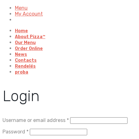
Menu
My Account
Home
About Pizza™
Our Menu
Order Online
News
Contacts
Rendelés
proba
Login
Username or email address
*
Password
*