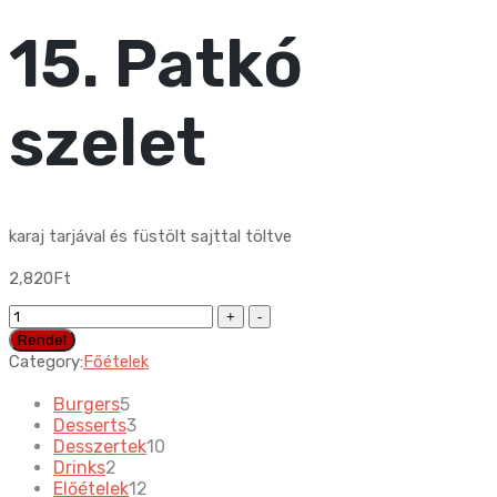
15. Patkó
szelet
karaj tarjával és füstölt sajttal töltve
2,820
Ft
15.
Patkó
Rendel
szelet
Category:
Főételek
quantity
5
Burgers
5
products
3
Desserts
3
products
10
Desszertek
10
2
products
Drinks
2
products
12
Előételek
12