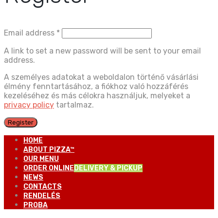
Email address
*
A link to set a new password will be sent to your email
address.
A személyes adatokat a weboldalon történő vásárlási
élmény fenntartásához, a fiókhoz való hozzáférés
kezeléséhez és más célokra használjuk, melyeket a
privacy policy
tartalmaz.
Register
HOME
ABOUT PIZZA™
OUR MENU
ORDER ONLINE
DELIVERY & PICKUP
NEWS
CONTACTS
RENDELÉS
PROBA