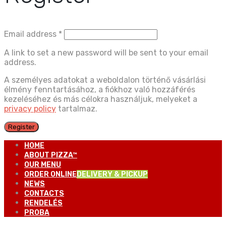
Email address
*
A link to set a new password will be sent to your email
address.
A személyes adatokat a weboldalon történő vásárlási
élmény fenntartásához, a fiókhoz való hozzáférés
kezeléséhez és más célokra használjuk, melyeket a
privacy policy
tartalmaz.
Register
HOME
ABOUT PIZZA™
OUR MENU
ORDER ONLINE
DELIVERY & PICKUP
NEWS
CONTACTS
RENDELÉS
PROBA