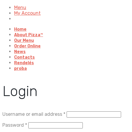
Menu
My Account
Home
About Pizza™
Our Menu
Order Online
News
Contacts
Rendelés
proba
Login
Username or email address
*
Password
*