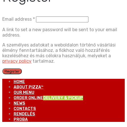
Email address
*
A link to set a new password will be sent to your email
address.
A személyes adatokat a weboldalon történő vásárlási
élmény fenntartásához, a fiókhoz való hozzáférés
kezeléséhez és más célokra használjuk, melyeket a
privacy policy
tartalmaz.
Register
HOME
ABOUT PIZZA™
OUR MENU
ORDER ONLINE
DELIVERY & PICKUP
NEWS
CONTACTS
RENDELÉS
PROBA