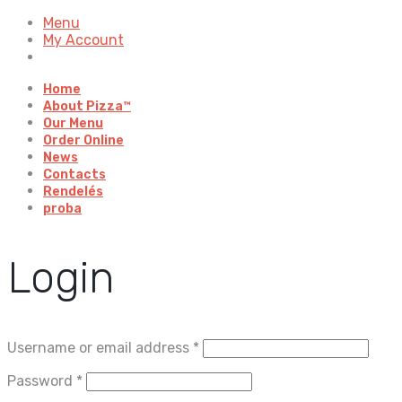
Menu
My Account
Home
About Pizza™
Our Menu
Order Online
News
Contacts
Rendelés
proba
Login
Username or email address
*
Password
*