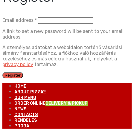
Email address
*
A link to set a new password will be sent to your email
address.
A személyes adatokat a weboldalon történő vásárlási
élmény fenntartásához, a fiókhoz való hozzáférés
kezeléséhez és más célokra használjuk, melyeket a
privacy policy
tartalmaz.
Register
HOME
ABOUT PIZZA™
OUR MENU
ORDER ONLINE
DELIVERY & PICKUP
NEWS
CONTACTS
RENDELÉS
PROBA