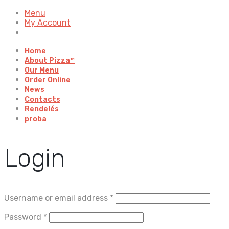
Menu
My Account
Home
About Pizza™
Our Menu
Order Online
News
Contacts
Rendelés
proba
Login
Username or email address
*
Password
*