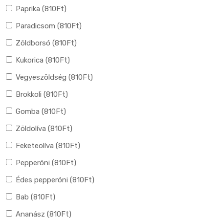
Paprika (
810
Ft
)
Paradicsom (
810
Ft
)
Zöldborsó (
810
Ft
)
Kukorica (
810
Ft
)
Vegyeszöldség (
810
Ft
)
Brokkoli (
810
Ft
)
Gomba (
810
Ft
)
Zöldolíva (
810
Ft
)
Feketeolíva (
810
Ft
)
Pepperóni (
810
Ft
)
Édes pepperóni (
810
Ft
)
Bab (
810
Ft
)
Ananász (
810
Ft
)