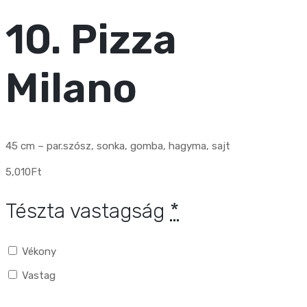
10. Pizza
Milano
45 cm – par.szósz, sonka, gomba, hagyma, sajt
5,010
Ft
Tészta vastagság
*
Vékony
Vastag