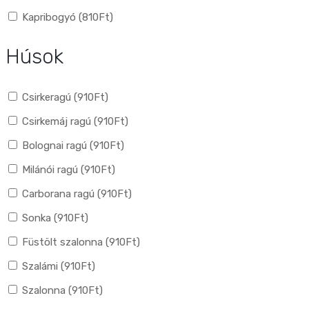
Kapribogyó (
810
Ft
)
Húsok
Csirkeragú (
910
Ft
)
Csirkemáj ragú (
910
Ft
)
Bolognai ragú (
910
Ft
)
Milánói ragú (
910
Ft
)
Carborana ragú (
910
Ft
)
Sonka (
910
Ft
)
Füstölt szalonna (
910
Ft
)
Szalámi (
910
Ft
)
Szalonna (
910
Ft
)