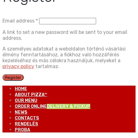
Email address
*
A link to set a new password will be sent to your email
address.
A személyes adatokat a weboldalon történő vásárlási
élmény fenntartásához, a fiókhoz való hozzáférés
kezeléséhez és más célokra használjuk, melyeket a
privacy policy
tartalmaz.
Register
HOME
ABOUT PIZZA™
OUR MENU
ORDER ONLINE
DELIVERY & PICKUP
NEWS
CONTACTS
RENDELÉS
PROBA