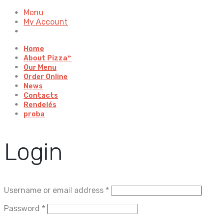
Menu
My Account
Home
About Pizza™
Our Menu
Order Online
News
Contacts
Rendelés
proba
Login
Username or email address
*
Password
*