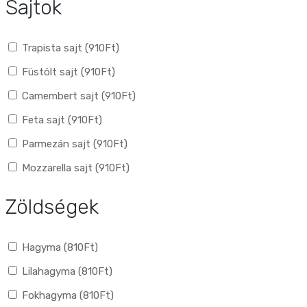
Sajtok
Trapista sajt (
910
Ft
)
Füstölt sajt (
910
Ft
)
Camembert sajt (
910
Ft
)
Feta sajt (
910
Ft
)
Parmezán sajt (
910
Ft
)
Mozzarella sajt (
910
Ft
)
Zöldségek
Hagyma (
810
Ft
)
Lilahagyma (
810
Ft
)
Fokhagyma (
810
Ft
)