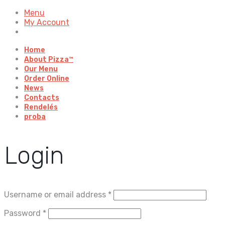
Menu
My Account
Home
About Pizza™
Our Menu
Order Online
News
Contacts
Rendelés
proba
Login
Username or email address
*
Password
*