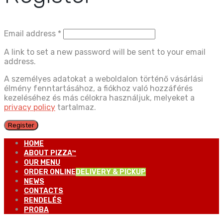
Email address
*
A link to set a new password will be sent to your email
address.
A személyes adatokat a weboldalon történő vásárlási
élmény fenntartásához, a fiókhoz való hozzáférés
kezeléséhez és más célokra használjuk, melyeket a
privacy policy
tartalmaz.
Register
HOME
ABOUT PIZZA™
OUR MENU
ORDER ONLINE
DELIVERY & PICKUP
NEWS
CONTACTS
RENDELÉS
PROBA