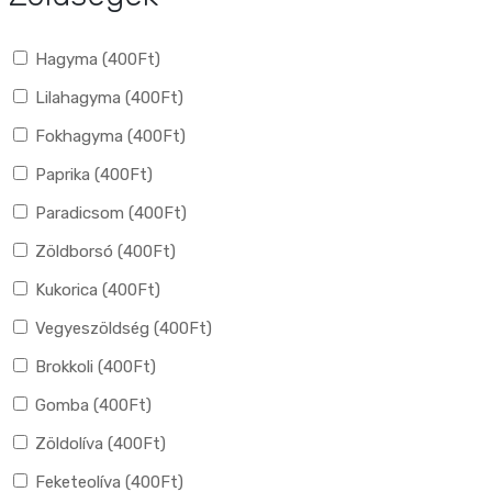
Hagyma (
400
Ft
)
Lilahagyma (
400
Ft
)
Fokhagyma (
400
Ft
)
Paprika (
400
Ft
)
Paradicsom (
400
Ft
)
Zöldborsó (
400
Ft
)
Kukorica (
400
Ft
)
Vegyeszöldség (
400
Ft
)
Brokkoli (
400
Ft
)
Gomba (
400
Ft
)
Zöldolíva (
400
Ft
)
Feketeolíva (
400
Ft
)