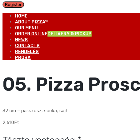
Register
HOME
ABOUT PIZZA™
OUR MENU
ORDER ONLINE
DELIVERY & PICKUP
NEWS
CONTACTS
RENDELÉS
PROBA
05. Pizza Pros
32 cm – par.szósz, sonka, sajt
2,610
Ft