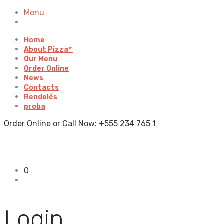
Menu
Home
About Pizza™
Our Menu
Order Online
News
Contacts
Rendelés
proba
Order Online or Call Now:
+555 234 765 1
0
Login