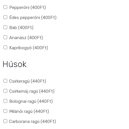
Pepperóni (
400
Ft
)
Édes pepperóni (
400
Ft
)
Bab (
400
Ft
)
Ananász (
400
Ft
)
Kapribogyó (
400
Ft
)
Húsok
Csirkeragú (
440
Ft
)
Csirkemáj ragú (
440
Ft
)
Bolognai ragú (
440
Ft
)
Milánói ragú (
440
Ft
)
Carborana ragú (
440
Ft
)