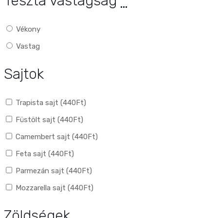
Tészta vastagság
*
Vékony
Vastag
Sajtok
Trapista sajt (
440
Ft
)
Füstölt sajt (
440
Ft
)
Camembert sajt (
440
Ft
)
Feta sajt (
440
Ft
)
Parmezán sajt (
440
Ft
)
Mozzarella sajt (
440
Ft
)
Zöldségek