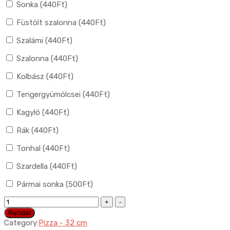
Sonka (
440
Ft
)
Füstölt szalonna (
440
Ft
)
Szalámi (
440
Ft
)
Szalonna (
440
Ft
)
Kolbász (
440
Ft
)
Tengergyümölcsei (
440
Ft
)
Kagyló (
440
Ft
)
Rák (
440
Ft
)
Tonhal (
440
Ft
)
Szardella (
440
Ft
)
Pármai sonka (
500
Ft
)
05.
Pizza
Rendel
Proschutto
Category:
Pizza - 32 cm
quantity