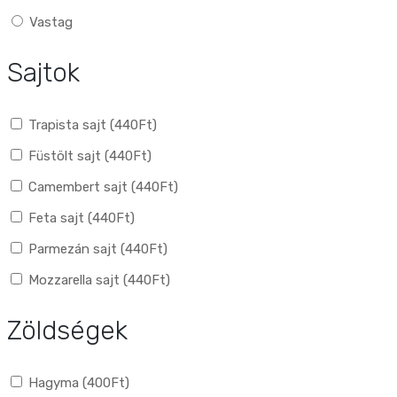
Vastag
Sajtok
Trapista sajt (
440
Ft
)
Füstölt sajt (
440
Ft
)
Camembert sajt (
440
Ft
)
Feta sajt (
440
Ft
)
Parmezán sajt (
440
Ft
)
Mozzarella sajt (
440
Ft
)
Zöldségek
Hagyma (
400
Ft
)