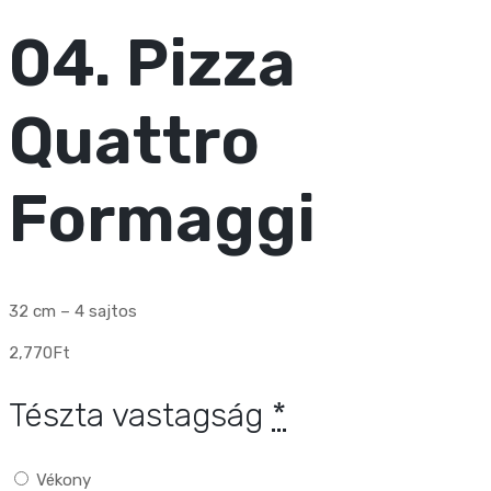
04. Pizza
Quattro
Formaggi
32 cm – 4 sajtos
2,770
Ft
Tészta vastagság
*
Vékony