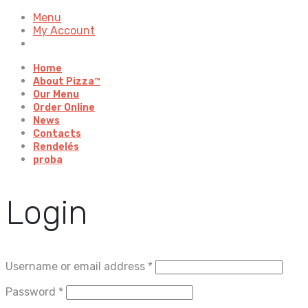
Menu
My Account
Home
About Pizza™
Our Menu
Order Online
News
Contacts
Rendelés
proba
Login
Username or email address
*
Password
*