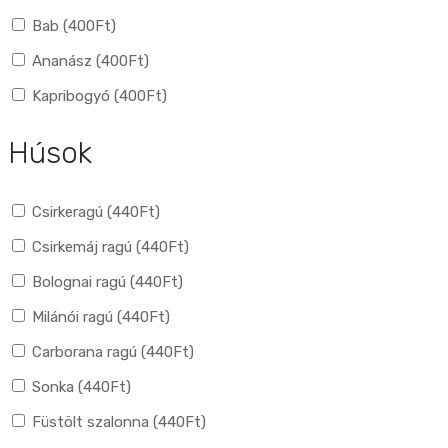
Bab (
400
Ft
)
Ananász (
400
Ft
)
Kapribogyó (
400
Ft
)
Húsok
Csirkeragú (
440
Ft
)
Csirkemáj ragú (
440
Ft
)
Bolognai ragú (
440
Ft
)
Milánói ragú (
440
Ft
)
Carborana ragú (
440
Ft
)
Sonka (
440
Ft
)
Füstölt szalonna (
440
Ft
)