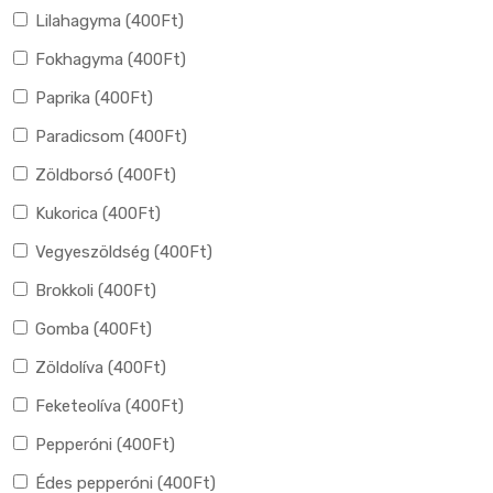
Lilahagyma (
400
Ft
)
Fokhagyma (
400
Ft
)
Paprika (
400
Ft
)
Paradicsom (
400
Ft
)
Zöldborsó (
400
Ft
)
Kukorica (
400
Ft
)
Vegyeszöldség (
400
Ft
)
Brokkoli (
400
Ft
)
Gomba (
400
Ft
)
Zöldolíva (
400
Ft
)
Feketeolíva (
400
Ft
)
Pepperóni (
400
Ft
)
Édes pepperóni (
400
Ft
)