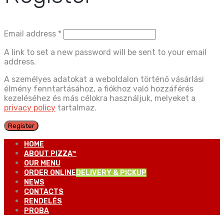
Email address
*
A link to set a new password will be sent to your email
address.
A személyes adatokat a weboldalon történő vásárlási
élmény fenntartásához, a fiókhoz való hozzáférés
kezeléséhez és más célokra használjuk, melyeket a
privacy policy
tartalmaz.
Register
HOME
ABOUT PIZZA™
OUR MENU
ORDER ONLINE
DELIVERY & PICKUP
NEWS
CONTACTS
RENDELÉS
PROBA