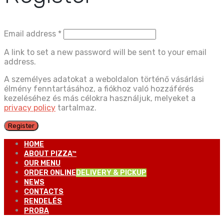
Email address
*
A link to set a new password will be sent to your email
address.
A személyes adatokat a weboldalon történő vásárlási
élmény fenntartásához, a fiókhoz való hozzáférés
kezeléséhez és más célokra használjuk, melyeket a
privacy policy
tartalmaz.
Register
HOME
ABOUT PIZZA™
OUR MENU
ORDER ONLINE
DELIVERY & PICKUP
NEWS
CONTACTS
RENDELÉS
PROBA