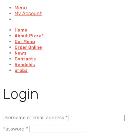
Menu
My Account
Home
About Pizza™
Our Menu
Order Online
News
Contacts
Rendelés
proba
Login
Username or email address
*
Password
*