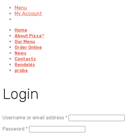
Menu
My Account
Home
About Pizza™
Our Menu
Order Online
News
Contacts
Rendelés
proba
Login
Username or email address
*
Password
*