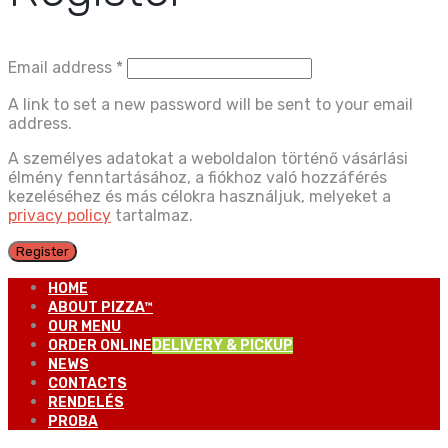
Email address
*
A link to set a new password will be sent to your email
address.
A személyes adatokat a weboldalon történő vásárlási
élmény fenntartásához, a fiókhoz való hozzáférés
kezeléséhez és más célokra használjuk, melyeket a
privacy policy
tartalmaz.
Register
HOME
ABOUT PIZZA™
OUR MENU
ORDER ONLINE
DELIVERY & PICKUP
NEWS
CONTACTS
RENDELÉS
PROBA