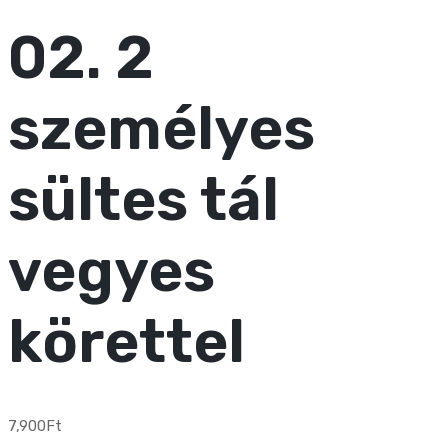
02. 2
személyes
sültes tál
vegyes
körettel
7,900
Ft