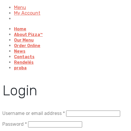
Menu
My Account
Home
About Pizza™
Our Menu
Order Online
News
Contacts
Rendelés
proba
Login
Username or email address
*
Password
*