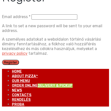
Email address
*
A link to set a new password will be sent to your email
address.
A személyes adatokat a weboldalon történő vásárlási
élmény fenntartásához, a fiókhoz való hozzáférés
kezeléséhez és más célokra használjuk, melyeket a
privacy policy
tartalmaz.
Register
HOME
ABOUT PIZZA™
OUR MENU
ORDER ONLINE
DELIVERY & PICKUP
NEWS
CONTACTS
RENDELÉS
PROBA