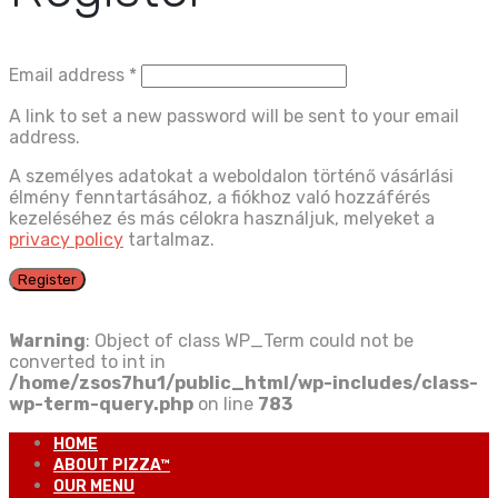
Email address
*
A link to set a new password will be sent to your email
address.
A személyes adatokat a weboldalon történő vásárlási
élmény fenntartásához, a fiókhoz való hozzáférés
kezeléséhez és más célokra használjuk, melyeket a
privacy policy
tartalmaz.
Register
Warning
: Object of class WP_Term could not be
converted to int in
/home/zsos7hu1/public_html/wp-includes/class-
wp-term-query.php
on line
783
HOME
ABOUT PIZZA™
OUR MENU