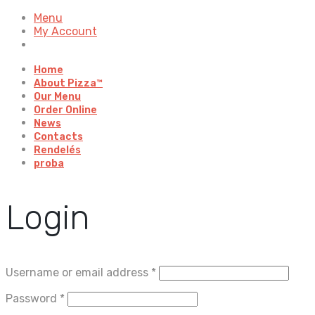
Menu
My Account
Home
About Pizza™
Our Menu
Order Online
News
Contacts
Rendelés
proba
Login
Username or email address
*
Password
*