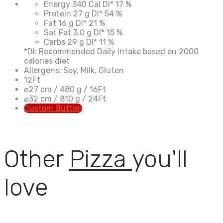
Energy
340 Cal
DI*
17 %
Protein
27 g
DI*
54 %
Fat
16 g
DI*
21 %
Sat Fat
3.0 g
DI*
15 %
Carbs
29 g
DI*
11 %
*DI: Recommended Daily Intake based on 2000
calories diet
Allergens: Soy, Milk, Gluten
12
Ft
⌀27 cm / 480 g /
16
Ft
⌀32 cm / 810 g /
24
Ft
Custom Button
Other
Pizza
you'll
love