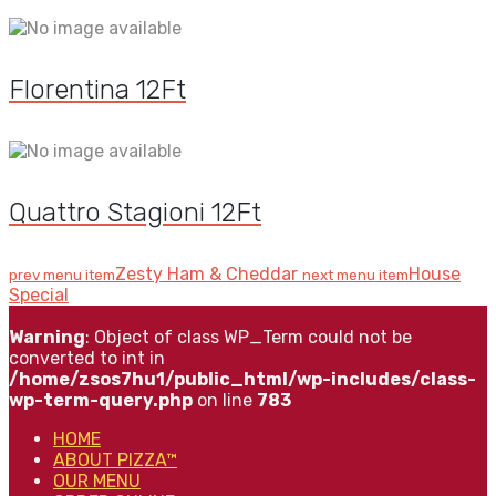
Florentina
12
Ft
Quattro Stagioni
12
Ft
Zesty Ham & Cheddar
House
prev menu item
next menu item
Special
Warning
: Object of class WP_Term could not be
converted to int in
/home/zsos7hu1/public_html/wp-includes/class-
wp-term-query.php
on line
783
HOME
ABOUT PIZZA™
OUR MENU