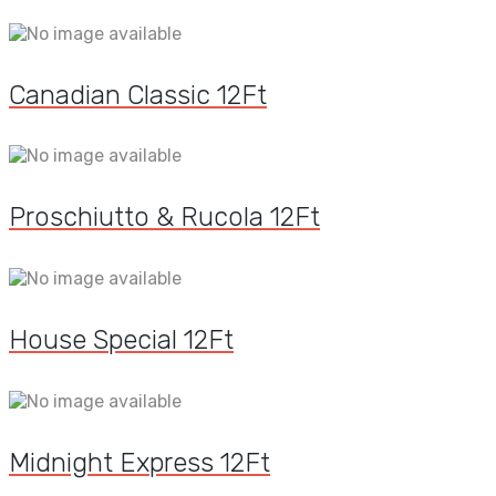
Canadian Classic
12
Ft
Proschiutto & Rucola
12
Ft
House Special
12
Ft
Midnight Express
12
Ft