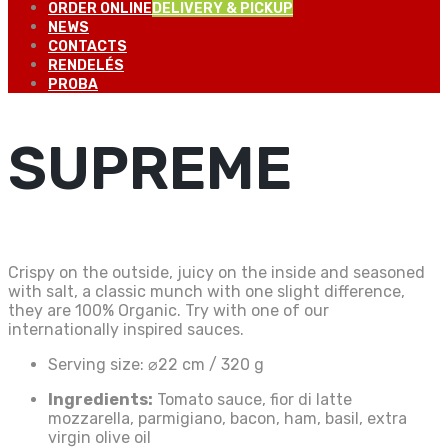
ORDER ONLINE
DELIVERY & PICKUP
NEWS
CONTACTS
RENDELÉS
PROBA
SUPREME
Crispy on the outside, juicy on the inside and seasoned
with salt, a classic munch with one slight difference,
they are 100% Organic. Try with one of our
internationally inspired sauces.
Serving size:
⌀22 cm / 320 g
Ingredients:
Tomato sauce, fior di latte
mozzarella, parmigiano, bacon, ham, basil, extra
virgin olive oil