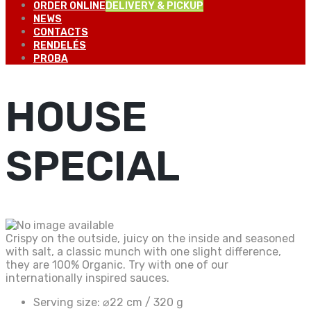
ORDER ONLINE
DELIVERY & PICKUP
NEWS
CONTACTS
RENDELÉS
PROBA
HOUSE
SPECIAL
Crispy on the outside, juicy on the inside and seasoned
with salt, a classic munch with one slight difference,
they are 100% Organic. Try with one of our
internationally inspired sauces.
Serving size:
⌀22 cm / 320 g