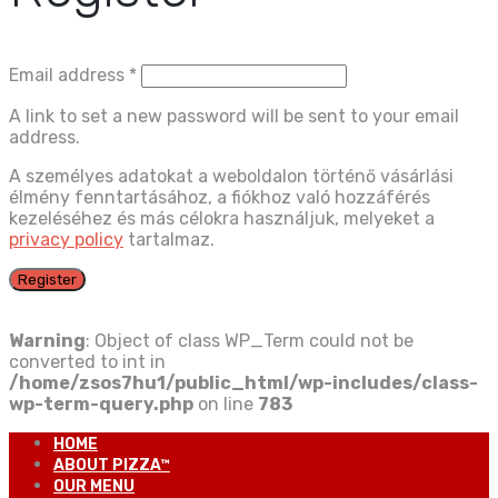
Email address
*
A link to set a new password will be sent to your email
address.
A személyes adatokat a weboldalon történő vásárlási
élmény fenntartásához, a fiókhoz való hozzáférés
kezeléséhez és más célokra használjuk, melyeket a
privacy policy
tartalmaz.
Register
Warning
: Object of class WP_Term could not be
converted to int in
/home/zsos7hu1/public_html/wp-includes/class-
wp-term-query.php
on line
783
HOME
ABOUT PIZZA™
OUR MENU