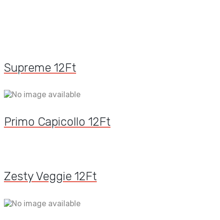
Supreme
12
Ft
Primo Capicollo
12
Ft
Zesty Veggie
12
Ft