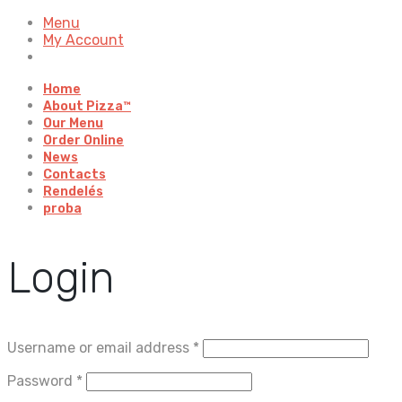
Menu
My Account
Home
About Pizza™
Our Menu
Order Online
News
Contacts
Rendelés
proba
Login
Username or email address
*
Password
*