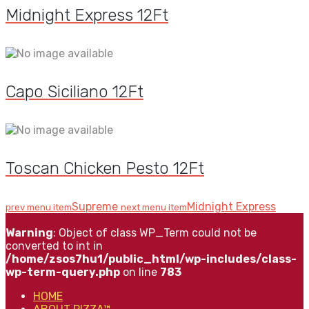
Midnight Express
12
Ft
Capo Siciliano
12
Ft
Toscan Chicken Pesto
12
Ft
Supreme
Midnight Express
prev menu item
next menu item
Warning
: Object of class WP_Term could not be
converted to int in
/home/zsos7hu1/public_html/wp-includes/class-
wp-term-query.php
on line
783
HOME