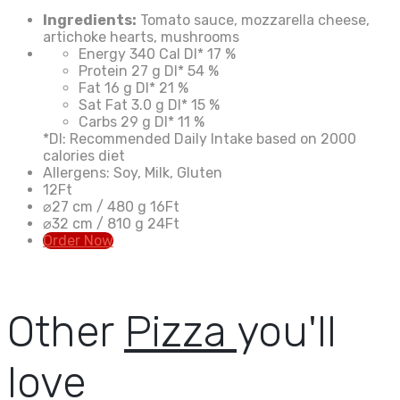
Ingredients:
Tomato sauce, mozzarella cheese,
artichoke hearts, mushrooms
Energy
340 Cal
DI*
17 %
Protein
27 g
DI*
54 %
Fat
16 g
DI*
21 %
Sat Fat
3.0 g
DI*
15 %
Carbs
29 g
DI*
11 %
*DI: Recommended Daily Intake based on 2000
calories diet
Allergens: Soy, Milk, Gluten
12
Ft
⌀27 cm / 480 g
16
Ft
⌀32 cm / 810 g
24
Ft
Order Now
Other
Pizza
you'll
love