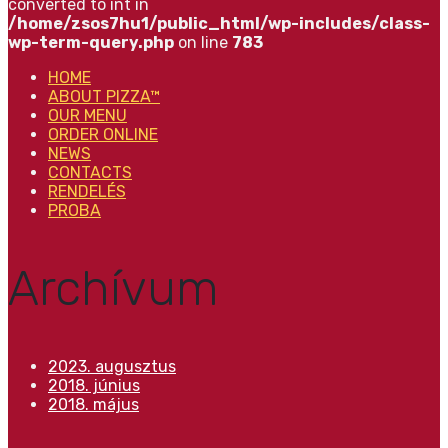
converted to int in
/home/zsos7hu1/public_html/wp-includes/class-
wp-term-query.php
on line
783
HOME
ABOUT PIZZA™
OUR MENU
ORDER ONLINE
NEWS
CONTACTS
RENDELÉS
PROBA
Archívum
2023. augusztus
2018. június
2018. május