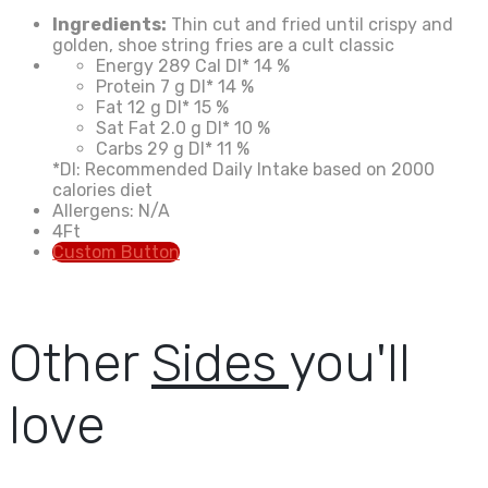
Ingredients:
Thin cut and fried until crispy and
golden, shoe string fries are a cult classic
Energy
289 Cal
DI*
14 %
Protein
7 g
DI*
14 %
Fat
12 g
DI*
15 %
Sat Fat
2.0 g
DI*
10 %
Carbs
29 g
DI*
11 %
*DI: Recommended Daily Intake based on 2000
calories diet
Allergens: N/A
4
Ft
Custom Button
Other
Sides
you'll
love