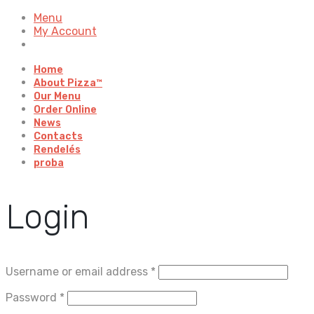
Menu
My Account
Home
About Pizza™
Our Menu
Order Online
News
Contacts
Rendelés
proba
Login
Username or email address
*
Password
*