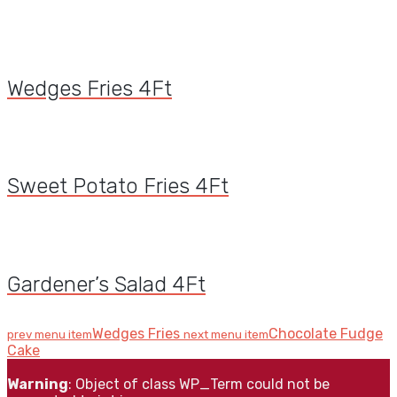
Wedges Fries
4
Ft
Sweet Potato Fries
4
Ft
Gardener’s Salad
4
Ft
Wedges Fries
Chocolate Fudge
prev menu item
next menu item
Cake
Warning
: Object of class WP_Term could not be