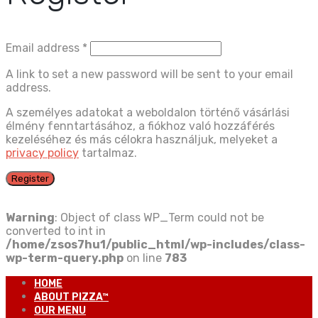
Email address
*
A link to set a new password will be sent to your email
address.
A személyes adatokat a weboldalon történő vásárlási
élmény fenntartásához, a fiókhoz való hozzáférés
kezeléséhez és más célokra használjuk, melyeket a
privacy policy
tartalmaz.
Register
Warning
: Object of class WP_Term could not be
converted to int in
/home/zsos7hu1/public_html/wp-includes/class-
wp-term-query.php
on line
783
HOME
ABOUT PIZZA™
OUR MENU