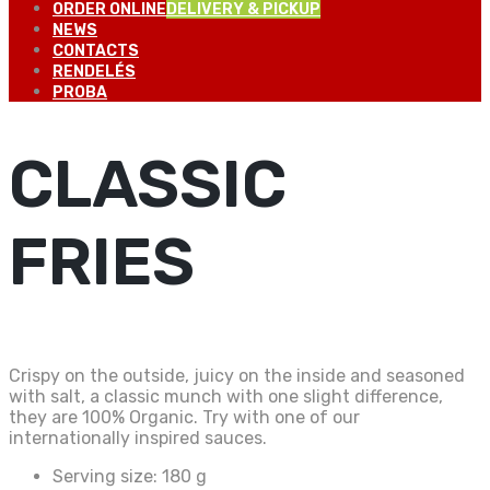
ORDER ONLINE
DELIVERY & PICKUP
NEWS
CONTACTS
RENDELÉS
PROBA
CLASSIC
FRIES
Crispy on the outside, juicy on the inside and seasoned
with salt, a classic munch with one slight difference,
they are 100% Organic. Try with one of our
internationally inspired sauces.
Serving size:
180 g