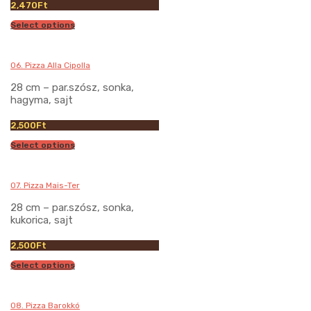
2,470
Ft
Select options
06. Pizza Alla Cipolla
28 cm – par.szósz, sonka,
hagyma, sajt
2,500
Ft
Select options
07. Pizza Mais-Ter
28 cm – par.szósz, sonka,
kukorica, sajt
2,500
Ft
Select options
08. Pizza Barokkó