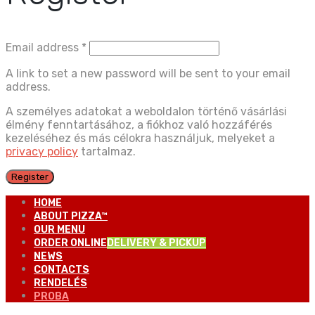
Email address
*
A link to set a new password will be sent to your email
address.
A személyes adatokat a weboldalon történő vásárlási
élmény fenntartásához, a fiókhoz való hozzáférés
kezeléséhez és más célokra használjuk, melyeket a
privacy policy
tartalmaz.
Register
HOME
ABOUT PIZZA™
OUR MENU
ORDER ONLINE
DELIVERY & PICKUP
NEWS
CONTACTS
RENDELÉS
PROBA