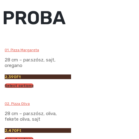
PROBA
01. Pizza Margareta
28 cm – par.szósz, sajt,
oregano
2,390
Ft
Select options
02. Pizza Oliva
28 cm – par.szósz, oliva,
fekete oliva, sajt
2,470
Ft