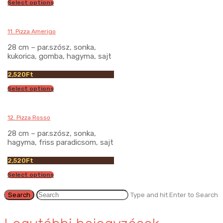
Select options
11. Pizza Amerigo
28 cm – par.szósz, sonka,
kukorica, gomba, hagyma, sajt
2,520
Ft
Select options
12. Pizza Rosso
28 cm – par.szósz, sonka,
hagyma, friss paradicsom, sajt
2,520
Ft
Select options
Type and hit Enter to Search