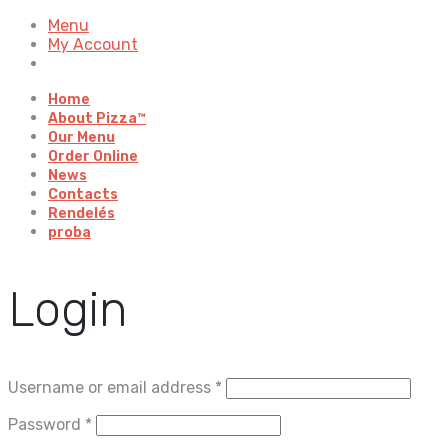
Menu
My Account
Home
About Pizza™
Our Menu
Order Online
News
Contacts
Rendelés
proba
Login
Username or email address
*
Password
*