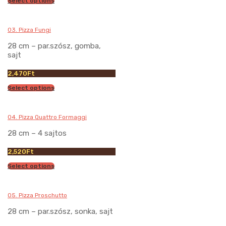
Select options
03. Pizza Fungi
28 cm – par.szósz, gomba,
sajt
2,470
Ft
Select options
04. Pizza Quattro Formaggi
28 cm – 4 sajtos
2,520
Ft
Select options
05. Pizza Proschutto
28 cm – par.szósz, sonka, sajt