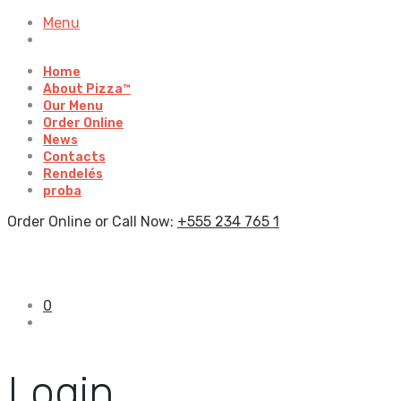
Menu
Home
About Pizza™
Our Menu
Order Online
News
Contacts
Rendelés
proba
Order Online or Call Now:
+555 234 765 1
0
Login