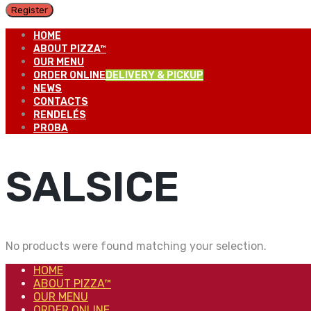
Register
HOME
ABOUT PIZZA™
OUR MENU
ORDER ONLINE
DELIVERY & PICKUP
NEWS
CONTACTS
RENDELÉS
PROBA
SALSICE
No products were found matching your selection.
HOME
ABOUT PIZZA™
OUR MENU
ORDER ONLINE