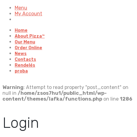
Menu
My Account
Home
About Pizza™
Our Menu
Order Online
News
Contacts
Rendelés
proba
Warning
: Attempt to read property "post_content" on
null in
/home/zsos7hu1/public_html/wp-
content/themes/lafka/functions.php
on line
1286
Login