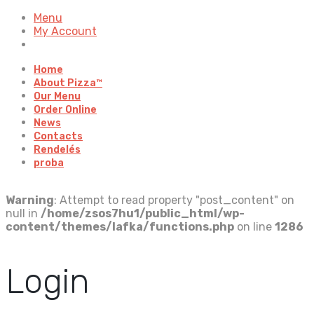
Menu
My Account
Home
About Pizza™
Our Menu
Order Online
News
Contacts
Rendelés
proba
Warning
: Attempt to read property "post_content" on
null in
/home/zsos7hu1/public_html/wp-
content/themes/lafka/functions.php
on line
1286
Login