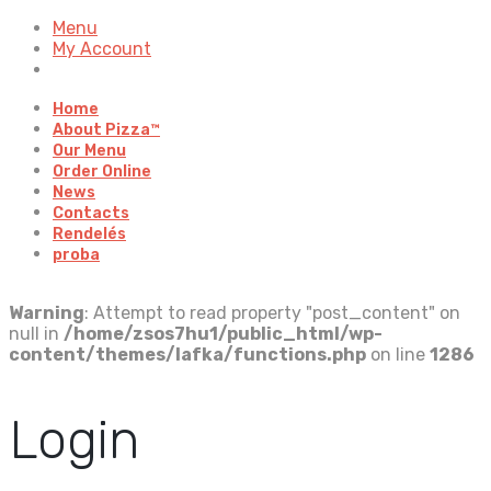
Menu
My Account
Home
About Pizza™
Our Menu
Order Online
News
Contacts
Rendelés
proba
Warning
: Attempt to read property "post_content" on
null in
/home/zsos7hu1/public_html/wp-
content/themes/lafka/functions.php
on line
1286
Login