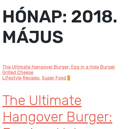
HÓNAP:
2018.
MÁJUS
The Ultimate Hangover Burger: Egg in a Hole Burger
Grilled Cheese
Lifestyle
Recipes
,
Super Food
5
The Ultimate
Hangover Burger: