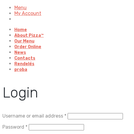
Menu
My Account
Home
About Pizza™
Our Menu
Order Online
News
Contacts
Rendelés
proba
Login
Username or email address
*
Password
*