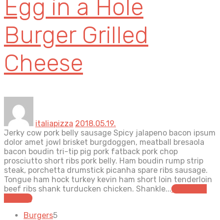
Egg in a Hole
Burger Grilled
Cheese
italiapizza
2018.05.19.
Jerky cow pork belly sausage Spicy jalapeno bacon ipsum
dolor amet jowl brisket burgdoggen, meatball bresaola
bacon boudin tri-tip pig pork fatback pork chop
prosciutto short ribs pork belly. Ham boudin rump strip
steak, porchetta drumstick picanha spare ribs sausage.
Tongue ham hock turkey kevin ham short loin tenderloin
beef ribs shank turducken chicken. Shankle...
continue
reading
5
Burgers
5