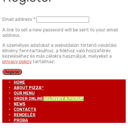
Email address
*
A link to set a new password will be sent to your email
address.
A személyes adatokat a weboldalon történő vásárlási
élmény fenntartásához, a fiókhoz való hozzáférés
kezeléséhez és más célokra használjuk, melyeket a
privacy policy
tartalmaz.
Register
HOME
ABOUT PIZZA™
OUR MENU
ORDER ONLINE
DELIVERY & PICKUP
NEWS
CONTACTS
RENDELÉS
PROBA