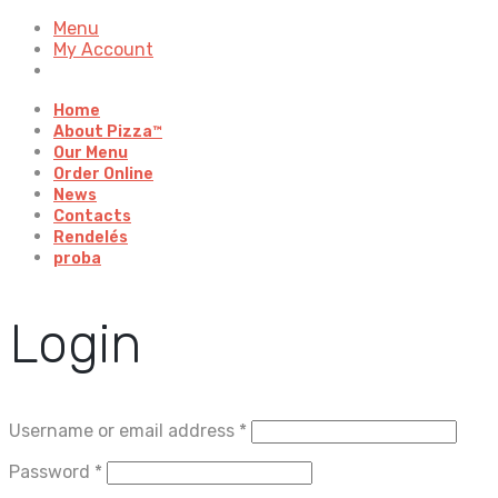
Menu
My Account
Home
About Pizza™
Our Menu
Order Online
News
Contacts
Rendelés
proba
Login
Username or email address
*
Password
*