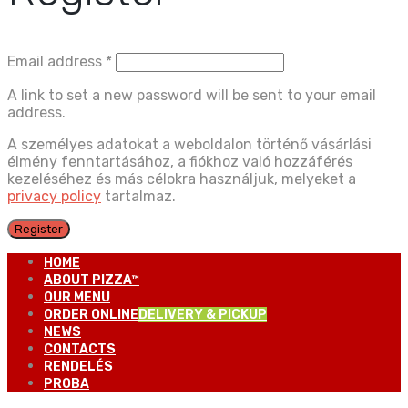
Email address
*
A link to set a new password will be sent to your email
address.
A személyes adatokat a weboldalon történő vásárlási
élmény fenntartásához, a fiókhoz való hozzáférés
kezeléséhez és más célokra használjuk, melyeket a
privacy policy
tartalmaz.
Register
HOME
ABOUT PIZZA™
OUR MENU
ORDER ONLINE
DELIVERY & PICKUP
NEWS
CONTACTS
RENDELÉS
PROBA