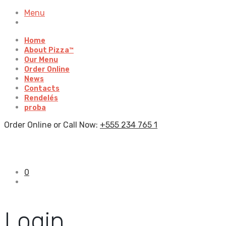
Menu
Home
About Pizza™
Our Menu
Order Online
News
Contacts
Rendelés
proba
Order Online or Call Now:
+555 234 765 1
0
Login