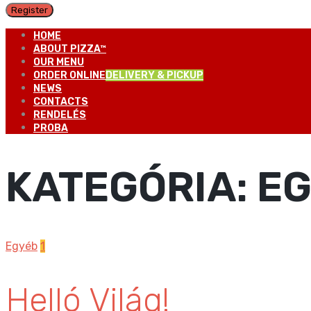
Register
HOME
ABOUT PIZZA™
OUR MENU
ORDER ONLINE
DELIVERY & PICKUP
NEWS
CONTACTS
RENDELÉS
PROBA
KATEGÓRIA:
E
Egyéb
1
Helló Világ!